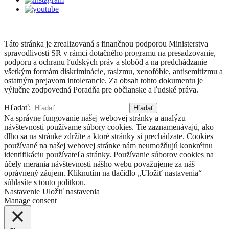
Táto stránka je zrealizovaná s finančnou podporou Ministerstva
spravodlivosti SR v rámci dotačného programu na presadzovanie,
podporu a ochranu ľudských práv a slobôd a na predchádzanie
všetkým formám diskriminácie, rasizmu, xenofóbie, antisemitizmu a
ostatným prejavom intolerancie. Za obsah tohto dokumentu je
výlučne zodpovedná Poradňa pre občianske a ľudské práva.
Hľadať:
Na správne fungovanie našej webovej stránky a analýzu
návštevnosti používame súbory cookies. Tie zaznamenávajú, ako
dlho sa na stránke zdržíte a ktoré stránky si prechádzate. Cookies
používané na našej webovej stránke nám neumožňujú konkrétnu
identifikáciu používateľa stránky. Používanie súborov cookies na
účely merania návštevnosti nášho webu považujeme za náš
oprávnený záujem. Kliknutím na tlačidlo „Uložiť nastavenia“
súhlasíte s touto politkou.
Nastavenie
Uložiť nastavenia
Manage consent