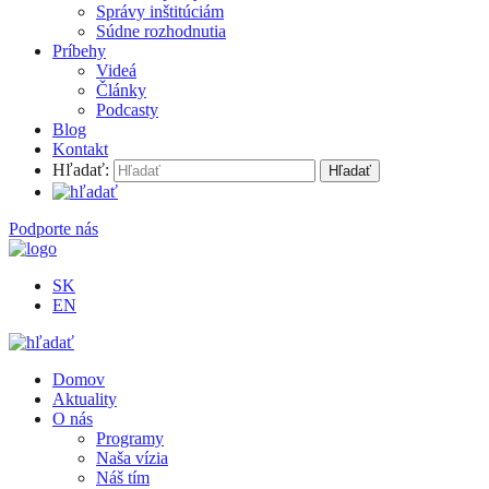
Správy inštitúciám
Súdne rozhodnutia
Príbehy
Videá
Články
Podcasty
Blog
Kontakt
Hľadať:
Podporte nás
SK
EN
Domov
Aktuality
O nás
Programy
Naša vízia
Náš tím