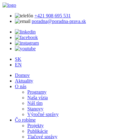
+421 908 695 531
poradna@poradna-prava.sk
SK
EN
Domov
Aktuality
O nás
Programy
Naša vízia
Náš tím
Stanovy
Výročné správy
Čo robíme
Projekty
Publikácie
Tlačové správy