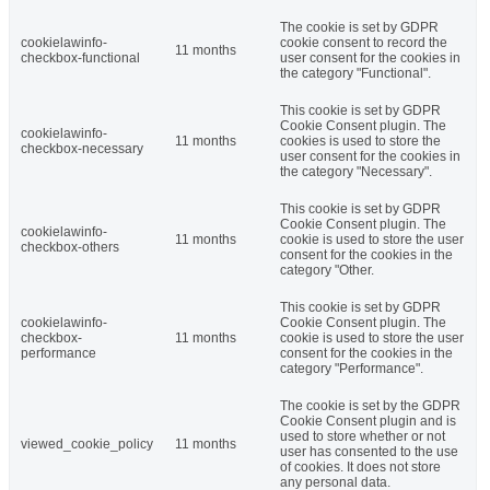
The cookie is set by GDPR
cookielawinfo-
cookie consent to record the
11 months
checkbox-functional
user consent for the cookies in
the category "Functional".
This cookie is set by GDPR
Cookie Consent plugin. The
cookielawinfo-
11 months
cookies is used to store the
checkbox-necessary
user consent for the cookies in
the category "Necessary".
This cookie is set by GDPR
Cookie Consent plugin. The
cookielawinfo-
11 months
cookie is used to store the user
checkbox-others
consent for the cookies in the
category "Other.
This cookie is set by GDPR
cookielawinfo-
Cookie Consent plugin. The
checkbox-
11 months
cookie is used to store the user
performance
consent for the cookies in the
category "Performance".
The cookie is set by the GDPR
Cookie Consent plugin and is
used to store whether or not
viewed_cookie_policy
11 months
user has consented to the use
of cookies. It does not store
any personal data.