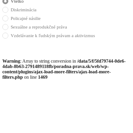
Všetko
Diskriminácia
Policajné násilie
Sexuálne a reprodukčné práva
Vzdelávanie k ľudským právam a aktivizmus
Warning
: Array to string conversion in
/data/5/f/5fd79744-0de6-
4dab-8b63-2791489118fb/poradna-prava.sk/web/wp-
content/plugins/ajax-load-more-filters/ajax-load-more-
filters.php
on line
1469