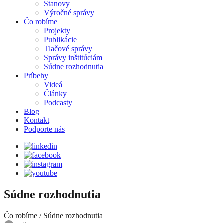
Stanovy
Výročné správy
Čo robíme
Projekty
Publikácie
Tlačové správy
Správy inštitúciám
Súdne rozhodnutia
Príbehy
Videá
Články
Podcasty
Blog
Kontakt
Podporte nás
Súdne rozhodnutia
Čo robíme
/
Súdne rozhodnutia