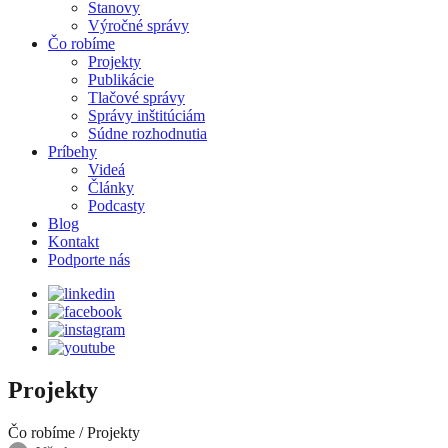
Stanovy
Výročné správy
Čo robíme
Projekty
Publikácie
Tlačové správy
Správy inštitúciám
Súdne rozhodnutia
Príbehy
Videá
Články
Podcasty
Blog
Kontakt
Podporte nás
Projekty
Čo robíme
/
Projekty