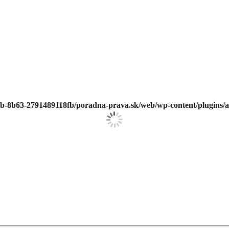
ab-8b63-2791489118fb/poradna-prava.sk/web/wp-content/plugins/aja