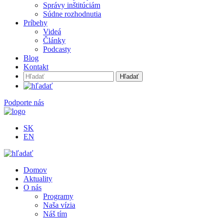
Správy inštitúciám
Súdne rozhodnutia
Príbehy
Videá
Články
Podcasty
Blog
Kontakt
Hľadať:
Podporte nás
SK
EN
Domov
Aktuality
O nás
Programy
Naša vízia
Náš tím