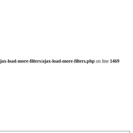
x-load-more-filters/ajax-load-more-filters.php
on line
1469