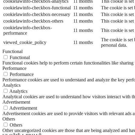
cookielawinfo-checkbox-analytics
11 months
This cookie is se
cookielawinfo-checkbox-functional
11 months
The cookie is set
cookielawinfo-checkbox-necessary
11 months
This cookie is se
cookielawinfo-checkbox-others
11 months
This cookie is se
cookielawinfo-checkbox-
11 months
This cookie is se
performance
The cookie is set
viewed_cookie_policy
11 months
personal data.
Functional
Functional
Functional cookies help to perform certain functionalities like sharing 
Performance
Performance
Performance cookies are used to understand and analyze the key perfor
Analytics
Analytics
Analytical cookies are used to understand how visitors interact with th
Advertisement
Advertisement
Advertisement cookies are used to provide visitors with relevant ads 
Others
Others
Other uncategorized cookies are those that are being analyzed and have