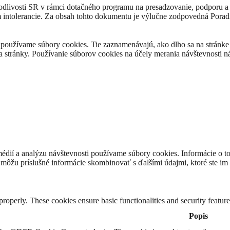
avodlivosti SR v rámci dotačného programu na presadzovanie, podporu
m intolerancie. Za obsah tohto dokumentu je výlučne zodpovedná Porad
používame súbory cookies. Tie zaznamenávajú, ako dlho sa na stránke z
a stránky. Používanie súborov cookies na účely merania návštevnosti
médií a analýzu návštevnosti používame súbory cookies. Informácie o t
i môžu príslušné informácie skombinovať s ďalšími údajmi, ktoré ste im p
 properly. These cookies ensure basic functionalities and security featu
Popis