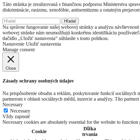
Táto stránka je zrealizovaná s finančnou podporou Ministerstva spr
diskriminácie, rasizmu, xenofóbie, antisemitizmu a ostatným prejavo
Hľadať:
Na správne fungovanie našej webovej stránky a analýzu návštevnosti 
webovej stránke nám neumožňujú konkrétnu identifikáciu používateľ
tlačidlo „Uložiť nastavenia“ súhlasíte s touto politkou.
Nastavenie
Uložiť nastavenia
Manage consent
Close
Zásady ochrany osobných údajov
Na prispôsobenie obsahu a reklám, poskytovanie funkcií sociálnych 
partnerom v oblasti sociálnych médií, inzercie a analýzy. Títo partner
Necessary
Necessary
Vždy zapnuté
Necessary cookies are absolutely essential for the website to function
Dĺžka
Cookie
trvania