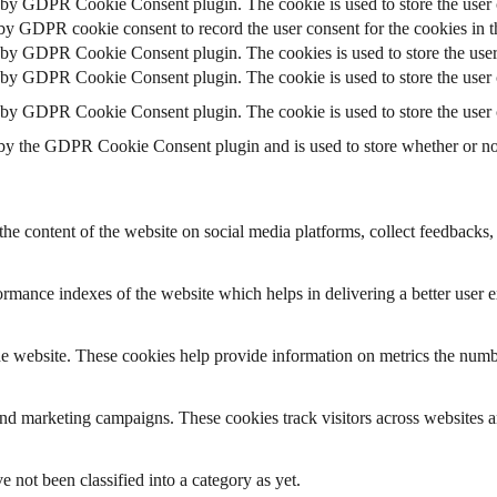
t by GDPR Cookie Consent plugin. The cookie is used to store the user c
 by GDPR cookie consent to record the user consent for the cookies in t
t by GDPR Cookie Consent plugin. The cookies is used to store the user
t by GDPR Cookie Consent plugin. The cookie is used to store the user c
t by GDPR Cookie Consent plugin. The cookie is used to store the user 
 by the GDPR Cookie Consent plugin and is used to store whether or not 
the content of the website on social media platforms, collect feedbacks, 
mance indexes of the website which helps in delivering a better user ex
e website. These cookies help provide information on metrics the number 
and marketing campaigns. These cookies track visitors across websites a
 not been classified into a category as yet.