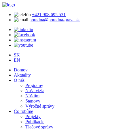
+421 908 695 531
poradna@poradna-prava.sk
SK
EN
Domov
Aktuality
O nás
Programy
Naša vízia
Náš tím
Stanovy
Výročné správy
Čo robíme
Projekty
Publikácie
Tlačové správy