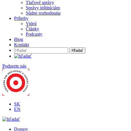
Tlačové správy
Správy inštitúciám
Súdne rozhodnutia
Príbehy
Videá
Články
Podcasty
Blog
Kontakt
Hľadať:
Podporte nás
SK
EN
Domov