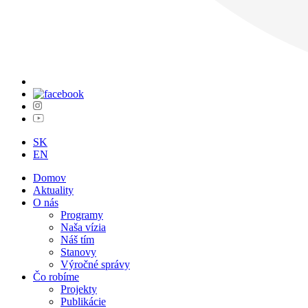
SK
EN
Domov
Aktuality
O nás
Programy
Naša vízia
Náš tím
Stanovy
Výročné správy
Čo robíme
Projekty
Publikácie