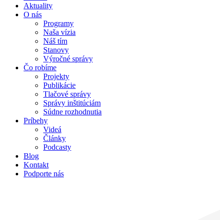
Aktuality
O nás
Programy
Naša vízia
Náš tím
Stanovy
Výročné správy
Čo robíme
Projekty
Publikácie
Tlačové správy
Správy inštitúciám
Súdne rozhodnutia
Príbehy
Videá
Články
Podcasty
Blog
Kontakt
Podporte nás