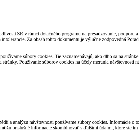
avodlivosti SR v rámci dotačného programu na presadzovanie, podporu
m intolerancie. Za obsah tohto dokumentu je výlučne zodpovedná Porad
používame súbory cookies. Tie zaznamenávajú, ako dlho sa na stránke z
a stránky. Používanie súborov cookies na účely merania návštevnosti
médií a analýzu návštevnosti používame súbory cookies. Informácie o t
i môžu príslušné informácie skombinovať s ďalšími údajmi, ktoré ste im p