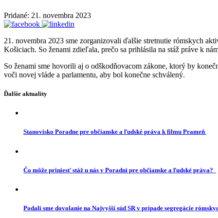
Pridané: 21. novembra 2023
21. novembra 2023 sme zorganizovali ďalšie stretnutie rómskych aktiv
Košiciach. So ženami zdieľala, prečo sa prihlásila na stáž práve k n
So ženami sme hovorili aj o odškodňovacom zákone, ktorý by konečne 
voči novej vláde a parlamentu, aby bol konečne schválený.
Ďalšie aktuality
Stanovisko Poradne pre občianske a ľudské práva k filmu Prameň
Čo môže priniesť stáž u nás v Poradni pre občianske a ľudské práva?
Podali sme dovolanie na Najvyšší súd SR v prípade segregácie rómskyc