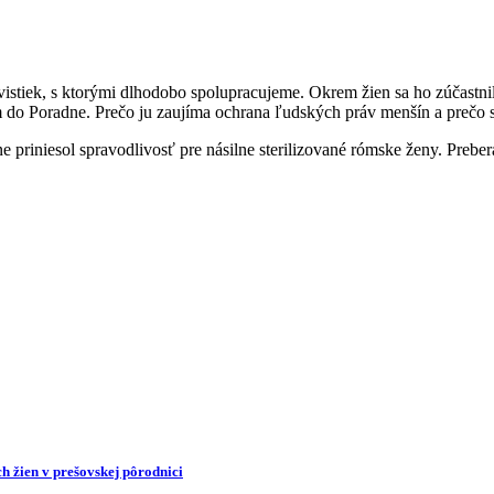
istiek, s ktorými dlhodobo spolupracujeme. Okrem žien sa ho zúčastnila
ám do Poradne. Prečo ju zaujíma ochrana ľudských práv menšín a prečo s
priniesol spravodlivosť pre násilne sterilizované rómske ženy. Preber
h žien v prešovskej pôrodnici