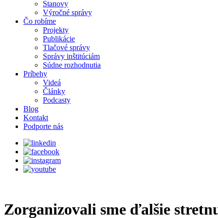
Stanovy
Výročné správy
Čo robíme
Projekty
Publikácie
Tlačové správy
Správy inštitúciám
Súdne rozhodnutia
Príbehy
Videá
Články
Podcasty
Blog
Kontakt
Podporte nás
Zorganizovali sme ďalšie stretn