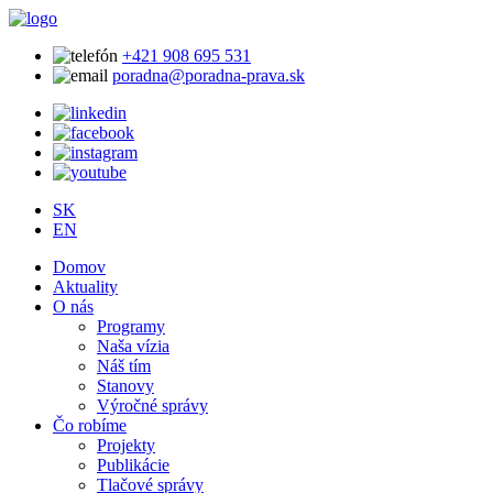
+421 908 695 531
poradna@poradna-prava.sk
SK
EN
Domov
Aktuality
O nás
Programy
Naša vízia
Náš tím
Stanovy
Výročné správy
Čo robíme
Projekty
Publikácie
Tlačové správy