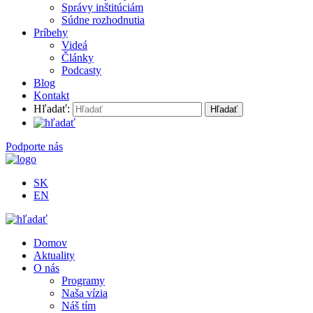
Správy inštitúciám
Súdne rozhodnutia
Príbehy
Videá
Články
Podcasty
Blog
Kontakt
Hľadať:
Podporte nás
SK
EN
Domov
Aktuality
O nás
Programy
Naša vízia
Náš tím