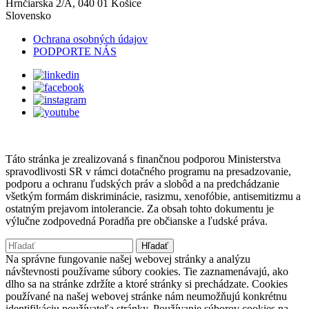
Hrnčiarska 2/A, 040 01 Košice
Slovensko
Ochrana osobných údajov
PODPORTE NÁS
Táto stránka je zrealizovaná s finančnou podporou Ministerstva
spravodlivosti SR v rámci dotačného programu na presadzovanie,
podporu a ochranu ľudských práv a slobôd a na predchádzanie
všetkým formám diskriminácie, rasizmu, xenofóbie, antisemitizmu a
ostatným prejavom intolerancie. Za obsah tohto dokumentu je
výlučne zodpovedná Poradňa pre občianske a ľudské práva.
Hľadať:
Na správne fungovanie našej webovej stránky a analýzu
návštevnosti používame súbory cookies. Tie zaznamenávajú, ako
dlho sa na stránke zdržíte a ktoré stránky si prechádzate. Cookies
používané na našej webovej stránke nám neumožňujú konkrétnu
identifikáciu používateľa stránky. Používanie súborov cookies na