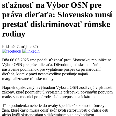
sťažnosť na Výbor OSN pre
práva dieťaťa: Slovensko musí
prestať diskriminovať rómske
rodiny
Pridané: 7. mája 2025
Dňa 06.05.2025 sme podali sťažnosť proti Slovenskej republike na
Výbor OSN pre práva dieťaťa. Dôvodom je diskriminačné
nastavenie podmienok pre vyplatenie príspevku pri narodení
dieťaťa, ktoré v praxi nespravodlivo postihuje najmä
marginalizované rómske rodiny.
Napriek opakovaným výhradám Výboru OSN zostávajú v platnosti
zákony, ktoré podmieňujú vyplatenie príspevku povinným pobytom
matky v nemocnici po pôrode až do prepustenia lekárom.
Táto podmienka neberie do úvahy špecifické okolnosti rómskych
žien, ktoré často musia odísť skôr kvôli starostlivosti o ďalšie deti
alebo kvôli skúsenostiam s diskrimináciou a nevhodným