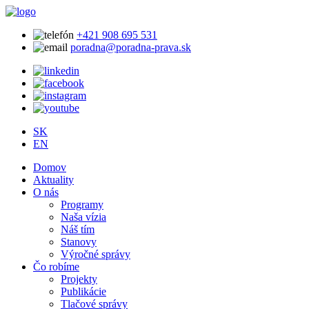
+421 908 695 531
poradna@poradna-prava.sk
SK
EN
Domov
Aktuality
O nás
Programy
Naša vízia
Náš tím
Stanovy
Výročné správy
Čo robíme
Projekty
Publikácie
Tlačové správy