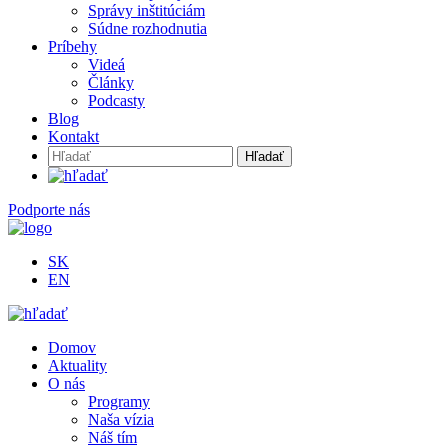
Správy inštitúciám
Súdne rozhodnutia
Príbehy
Videá
Články
Podcasty
Blog
Kontakt
Hľadať:
Podporte nás
SK
EN
Domov
Aktuality
O nás
Programy
Naša vízia
Náš tím