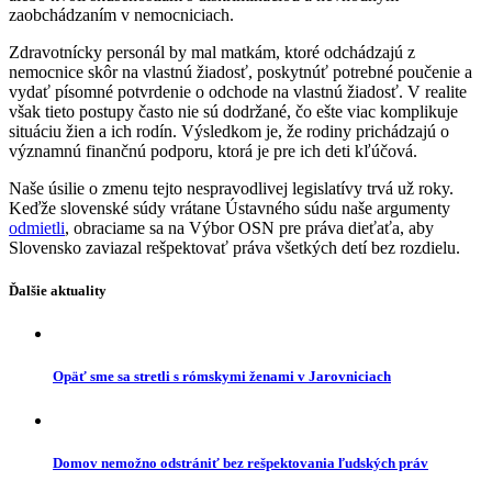
zaobchádzaním v nemocniciach.
Zdravotnícky personál by mal matkám, ktoré odchádzajú z
nemocnice skôr na vlastnú žiadosť, poskytnúť potrebné poučenie a
vydať písomné potvrdenie o odchode na vlastnú žiadosť. V realite
však tieto postupy často nie sú dodržané, čo ešte viac komplikuje
situáciu žien a ich rodín. Výsledkom je, že rodiny prichádzajú o
významnú finančnú podporu, ktorá je pre ich deti kľúčová.
Naše úsilie o zmenu tejto nespravodlivej legislatívy trvá už roky.
Keďže slovenské súdy vrátane Ústavného súdu naše argumenty
odmietli
, obraciame sa na Výbor OSN pre práva dieťaťa, aby
Slovensko zaviazal rešpektovať práva všetkých detí bez rozdielu.
Ďalšie aktuality
Opäť sme sa stretli s rómskymi ženami v Jarovniciach
Domov nemožno odstrániť bez rešpektovania ľudských práv