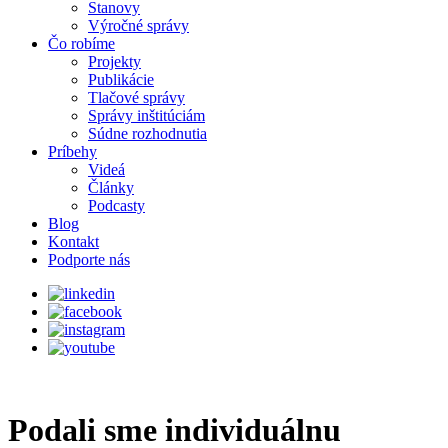
Stanovy
Výročné správy
Čo robíme
Projekty
Publikácie
Tlačové správy
Správy inštitúciám
Súdne rozhodnutia
Príbehy
Videá
Články
Podcasty
Blog
Kontakt
Podporte nás
Podali sme individuálnu