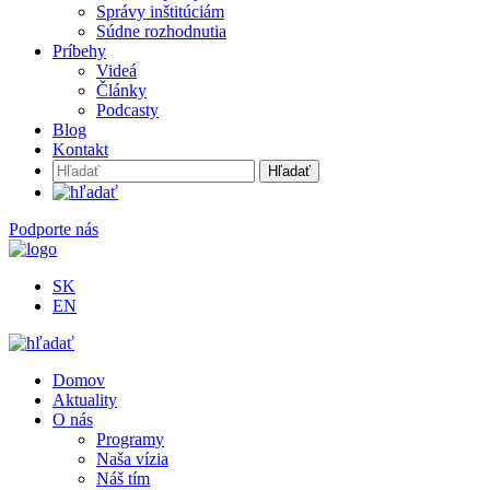
Správy inštitúciám
Súdne rozhodnutia
Príbehy
Videá
Články
Podcasty
Blog
Kontakt
Hľadať:
Podporte nás
SK
EN
Domov
Aktuality
O nás
Programy
Naša vízia
Náš tím