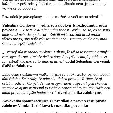
každému z poškodených detí zaplatiť náhradu nemajetkovej ujmy
vo výške po 5000 eur.
Rozsudok je právoplatný a nie je možné sa voči nemu odvolať.
Valentína Čonková – jedna zo žalobkýň k rozhodnutiu súdu
povedala:
„
Z rozsudku súdu mám radosť. Verím, že to, čo sa stalo
mne sa už nebude opakovať. Zničili mi život. Štát musí urobiť
všetko pre to, aby naše rómske deti neboli segregované a aby mali
šancu na lepšie vzdelanie.“
„Krajský súd rozhodol správne. Dúfam, že už sa to nestane druhým
rómskym deťom. Pretože deti zo špeciálnej školy majú problém sa
zamestnať tak, ako sa to stalo aj mne,“
dodal Sebastián Červeňák
ďalší zo žalobcov.
„Spoločne s ostatnými matkami, sme sa v roku 2016 rozhodli podať
túto žalobu. Sme rady, že nám súd dal za pravdu. Veríme, že aj
ostatní rodičia, ktorých deti sú neoprávnene v špeciálnych školách
sa tak ako aj my rozhodnú to riešiť a nenechajú to len tak. Naše deti
majú právo na lepšiu budúcnosť,“
uviedla matka žalobkyne.
Advokátka spolupracujúca s Poradňou a právna zástupkyňa
žalobcov Vanda Durbáková k rozsudku povedala: