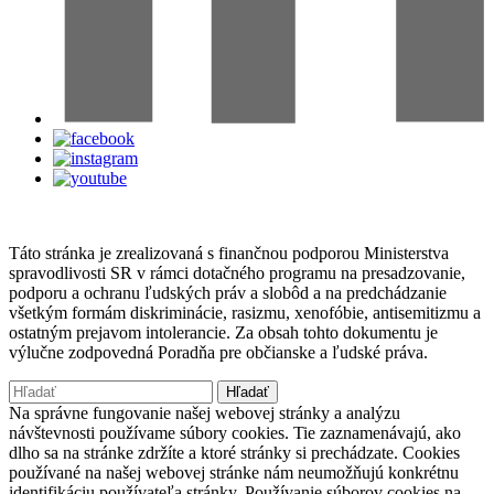
Táto stránka je zrealizovaná s finančnou podporou Ministerstva
spravodlivosti SR v rámci dotačného programu na presadzovanie,
podporu a ochranu ľudských práv a slobôd a na predchádzanie
všetkým formám diskriminácie, rasizmu, xenofóbie, antisemitizmu a
ostatným prejavom intolerancie. Za obsah tohto dokumentu je
výlučne zodpovedná Poradňa pre občianske a ľudské práva.
Hľadať:
Na správne fungovanie našej webovej stránky a analýzu
návštevnosti používame súbory cookies. Tie zaznamenávajú, ako
dlho sa na stránke zdržíte a ktoré stránky si prechádzate. Cookies
používané na našej webovej stránke nám neumožňujú konkrétnu
identifikáciu používateľa stránky. Používanie súborov cookies na