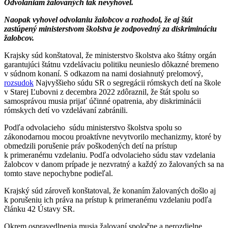
Odvolaniam žalovaných tak nevyhovel.
Naopak vyhovel odvolaniu žalobcov a rozhodol, že aj štát
zastúpený ministerstvom školstva je zodpovedný za diskrimináciu
žalobcov.
Krajsky súd konštatoval, že ministerstvo školstva ako štátny orgán
garantujúci štátnu vzdelávaciu politiku neunieslo dôkazné bremeno
v súdnom konaní. S odkazom na nami dosiahnutý prelomový,
rozsudok
Najvyššieho súdu SR o segregácii rómskych detí na škole
v Starej Ľubovni z decembra 2022 zdôraznil, že štát spolu so
samosprávou musia prijať účinné opatrenia, aby diskriminácii
rómskych detí vo vzdelávaní zabránili.
Podľa odvolacieho súdu ministerstvo školstva spolu so
zákonodarnou mocou proaktívne nevytvorilo mechanizmy, ktoré by
obmedzili porušenie práv poškodených detí na prístup
k primeranému vzdelaniu. Podľa odvolacieho súdu stav vzdelania
žalobcov v danom prípade je nezvratný a každý zo žalovaných sa na
tomto stave nepochybne podieľal.
Krajský súd zároveň konštatoval, že konaním žalovaných došlo aj
k porušeniu ich práva na prístup k primeranému vzdelaniu podľa
článku 42 Ústavy SR.
Okrem ospravedlnenia musia žalovaní spoločne a nerozdielne