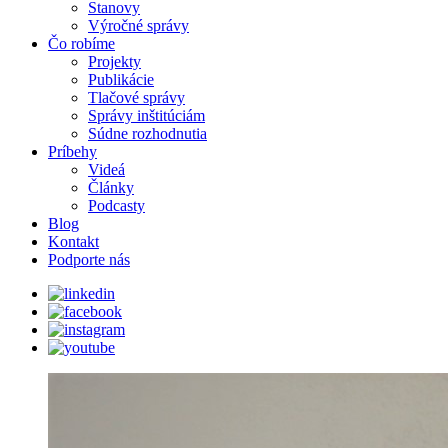
Stanovy
Výročné správy
Čo robíme
Projekty
Publikácie
Tlačové správy
Správy inštitúciám
Súdne rozhodnutia
Príbehy
Videá
Články
Podcasty
Blog
Kontakt
Podporte nás