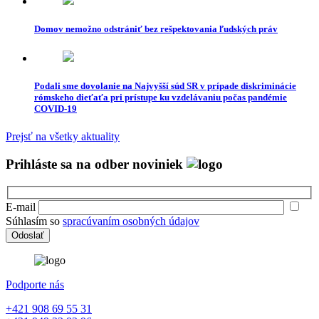
Domov nemožno odstrániť bez rešpektovania ľudských práv
Podali sme dovolanie na Najvyšší súd SR v prípade diskriminácie
rómskeho dieťaťa pri prístupe ku vzdelávaniu počas pandémie
COVID-19
Prejsť na všetky aktuality
Prihláste sa na odber noviniek
E-mail
Súhlasím so
spracúvaním osobných údajov
Podporte nás
+421 908 69 55 31