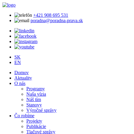
+421 908 695 531
poradna@poradna-prava.sk
SK
EN
Domov
Aktuality
O nás
Programy
Naša vízia
Náš tím
Stanovy
Výročné správy
Čo robíme
Projekty
Publikácie
Tlačové správy