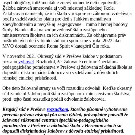
psychologičky, totiž mentálne znevýhodnenie detí nepotvrdila.
Žaloba zároveň smerovala aj voči miestnej základnej škole.
Žalobcovia namietali, že ich škola v rozpore so zákonom vzdelávala
podľa vzdelávacieho plánu pre deti s ľahkým mentálnym
znevýhodnením a navyše aj segregovane – mimo hlavnej budovy
školy. Namietali aj na zodpovednosť štátu zastúpeného
ministerstvom školstva za ich diskrimináciu. Za obhajovanie práv
poškodených detí v tomto súdnom spore sme v roku 2022 ako
MVO dostali ocenenie Roma Spirit v kategórii Čin roka.
V novembri 2021 Okresný súd v Prešove žalobe v podstatnom
rozsahu
vyhovel
. Rozhodol, že žalované centrum špeciálno-
pedagogického poradenstva v Prešove aj žalovaná základná škola sa
dopustili diskriminácie žalobcov vo vzdelávaní z dôvodu ich
rómskej etnickej príslušnosti.
Obe tieto žalované strany sa voči rozsudku odvolali. Keďže okresný
súd zamietol žalobu proti štátu zastúpenom ministerstvom školstva,
proti tejto časti rozsudku podali odvolanie žalobcovia.
Krajský súd v Prešove
rozsudkom
, ktorého písomné vyhotovenie
prevzala právna zástupkyňa tento týždeň, právoplatne potvrdil že
žalované súkromné centrum špeciálno-pedagogického
poradenstva v Prešove a základná škola v Hermanovciach sa
dopustili diskriminácie žalobcov z dôvodu etnickej príslušnosti.