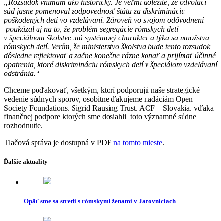
„Rozsudok vnímam ako historický. Je veľmi dôležité, že odvolací
súd jasne pomenoval zodpovednosť štátu za diskrimináciu
poškodených detí vo vzdelávaní. Zároveň vo svojom odôvodnení
poukázal aj na to, že problém segregácie rómskych detí
v špeciálnom školstve má systémový charakter a týka sa množstva
rómskych detí. Verím, že ministerstvo školstva bude tento rozsudok
dôsledne reflektovať a začne konečne rázne konať a prijímať účinné
opatrenia, ktoré diskrimináciu rómskych detí v špeciálom vzdelávaní
odstránia.“
Chceme poďakovať, všetkým, ktorí podporujú naše strategické
vedenie súdnych sporov, osobitne ďakujeme nadáciám Open
Society Foundations, Sigrid Rausing Trust, ACF – Slovakia, vďaka
finančnej podpore ktorých sme dosiahli toto významné súdne
rozhodnutie.
Tlačová správa je dostupná v PDF
na tomto mieste
.
Ďalšie aktuality
Opäť sme sa stretli s rómskymi ženami v Jarovniciach