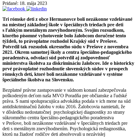
Pridané: 18. mája 2023
Tri rómske deti z obce Hermanovce boli nezákonne vzdelávané
na miestnej základnej škole v špeciálnych triedach pre deti
s ľahkým mentálnym znevýhodneným. Svojím rozsudkom,
ktorého písomné vyhotovenie bolo žalobcom doručené tento
týždeň, to právoplatne rozhodol Krajský súd v Prešove.
Potvrdil tak rozsudok okresného súdu v Prešove z novembra
2021. Okrem samotnej školy a centra špeciálno-pedagogického
poradenstva, odvolací súd potvrdil aj zodpovednosť
ministerstva školstva za diskrimináciu žalobcov. Ide o historicky
prvé právoplatné rozhodnutie slovenských súdov v prospech
rómskych detí, ktoré boli nezákonne vzdelávané v systéme
špeciálneho školstva na Slovensku.
Bezplatné právne zastupovanie v súdnom konaní zabezpečovala
poškodeným deťom naša MVO Poradňa pre občianske a ľudské
práva. S nami spolupracujúca advokátka podala v ich mene na súd
antidiskriminačnú žalobu v roku 2016. Žalobcovia namietali, že
v dôsledku nedostatočnej psychologickej diagnostiky zo strany
súkromného centra špeciálno-pedagogického poradenstva
v Prešove, boli nezákonne vzdelávané v špeciálnych triedach pre
deti s mentálnym znevýhodnením. Psychologická rediagnostika,
ktorú na žiadosť rodičov deti absolvovali u nezávislej