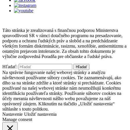
Táto stránka je zrealizovaná s finančnou podporou Ministerstva
spravodlivosti SR v rámci dotačného programu na presadzovanie,
podporu a ochranu ľudských práv a slobôd a na predchádzanie
všetkým formám diskriminácie, rasizmu, xenofóbie, antisemitizmu a
ostatným prejavom intolerancie. Za obsah tohto dokumentu je
výlučne zodpovedná Poradňa pre občianske a ľudské práva.
Hľadať:
Na správne fungovanie našej webovej stránky a analýzu
návštevnosti používame súbory cookies. Tie zaznamenávajú, ako
dlho sa na stránke zdržíte a ktoré stránky si prechádzate. Cookies
používané na našej webovej stránke nám neumožňujú konkrétnu
identifikáciu používateľa stránky. Používanie súborov cookies na
účely merania návštevnosti nášho webu považujeme za náš
oprávnený záujem. Kliknutím na tlačidlo „Uložiť nastavenia“
súhlasíte s touto politkou.
Nastavenie
Uložiť nastavenia
Manage consent