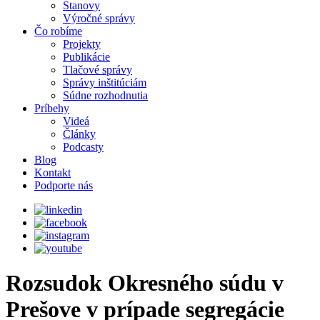
Stanovy
Výročné správy
Čo robíme
Projekty
Publikácie
Tlačové správy
Správy inštitúciám
Súdne rozhodnutia
Príbehy
Videá
Články
Podcasty
Blog
Kontakt
Podporte nás
Rozsudok Okresného súdu v
Prešove v prípade segregácie