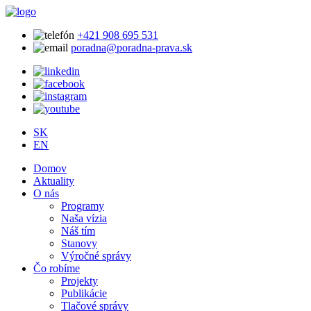
+421 908 695 531
poradna@poradna-prava.sk
SK
EN
Domov
Aktuality
O nás
Programy
Naša vízia
Náš tím
Stanovy
Výročné správy
Čo robíme
Projekty
Publikácie
Tlačové správy