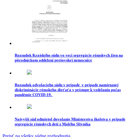
Rozsudok Krajského súdu vo veci segregácie rómskych žien na
pôrodníckom oddelení prešovskej nemocnice
Rozsudok odvolacieho súdu v prípade v prípade namietanej
diskriminácie rómskeho dieťaťa v prístupe k vzdelaniu počas
pandémie COVID-19.
Najvyšší súd odmietol dovolanie Ministerstva školstva v prípade
segregácie rómskych detí z Malého Slivníka
Prejsť na všetky súdne rozhodnutia