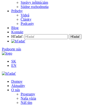
Správy inštitúciám
Súdne rozhodnutia
Príbehy
Videá
Články
Podcasty
Blog
Kontakt
Hľadať:
Podporte nás
SK
EN
Domov
Aktuality
O nás
Programy
Naša vízia
Náš tím