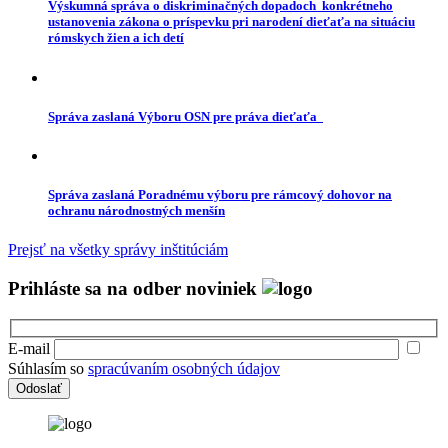
Výskumná správa o diskriminačných dopadoch konkrétneho
ustanovenia zákona o príspevku pri narodení dieťaťa na situáciu
rómskych žien a ich detí
Správa zaslaná Výboru OSN pre práva dieťaťa
Správa zaslaná Poradnému výboru pre rámcový dohovor na
ochranu národnostných menšín
Prejsť na všetky správy inštitúciám
Prihláste sa na odber noviniek
E-mail
Súhlasím so
spracúvaním osobných údajov