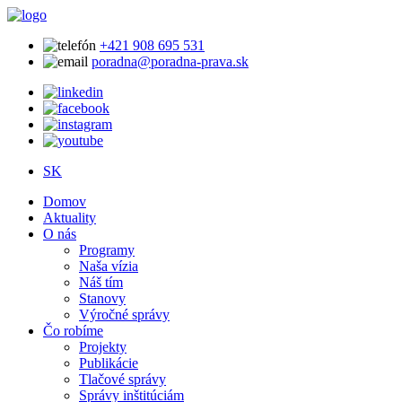
+421 908 695 531
poradna@poradna-prava.sk
SK
Domov
Aktuality
O nás
Programy
Naša vízia
Náš tím
Stanovy
Výročné správy
Čo robíme
Projekty
Publikácie
Tlačové správy
Správy inštitúciám