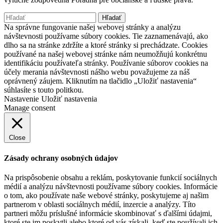
Hľadať:
Na správne fungovanie našej webovej stránky a analýzu
návštevnosti používame súbory cookies. Tie zaznamenávajú, ako
dlho sa na stránke zdržíte a ktoré stránky si prechádzate. Cookies
používané na našej webovej stránke nám neumožňujú konkrétnu
identifikáciu používateľa stránky. Používanie súborov cookies na
účely merania návštevnosti nášho webu považujeme za náš
oprávnený záujem. Kliknutím na tlačidlo „Uložiť nastavenia“
súhlasíte s touto politkou.
Nastavenie
Uložiť nastavenia
Manage consent
Close
Zásady ochrany osobných údajov
Na prispôsobenie obsahu a reklám, poskytovanie funkcií sociálnych
médií a analýzu návštevnosti používame súbory cookies. Informácie
o tom, ako používate naše webové stránky, poskytujeme aj našim
partnerom v oblasti sociálnych médií, inzercie a analýzy. Títo
partneri môžu príslušné informácie skombinovať s ďalšími údajmi,
ktoré ste im poskytli alebo ktoré od vás získali, keď ste používali ich