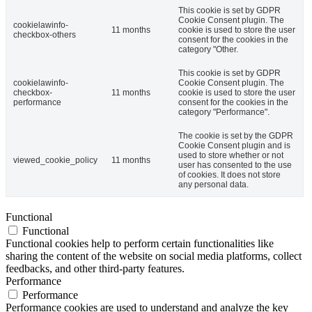
This cookie is set by GDPR
Cookie Consent plugin. The
cookielawinfo-
11 months
cookie is used to store the user
checkbox-others
consent for the cookies in the
category "Other.
This cookie is set by GDPR
cookielawinfo-
Cookie Consent plugin. The
checkbox-
11 months
cookie is used to store the user
performance
consent for the cookies in the
category "Performance".
The cookie is set by the GDPR
Cookie Consent plugin and is
used to store whether or not
viewed_cookie_policy
11 months
user has consented to the use
of cookies. It does not store
any personal data.
Functional
Functional
Functional cookies help to perform certain functionalities like
sharing the content of the website on social media platforms, collect
feedbacks, and other third-party features.
Performance
Performance
Performance cookies are used to understand and analyze the key