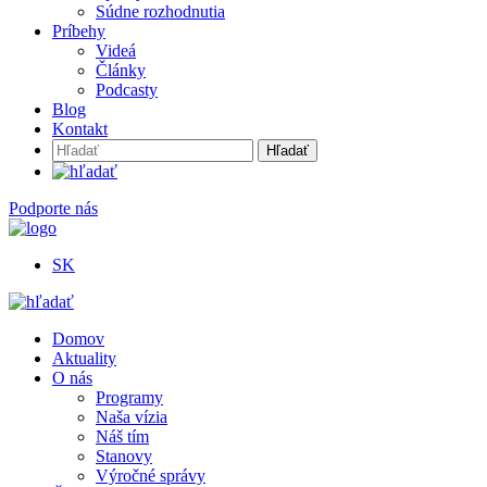
Súdne rozhodnutia
Príbehy
Videá
Články
Podcasty
Blog
Kontakt
Hľadať:
Podporte nás
SK
Domov
Aktuality
O nás
Programy
Naša vízia
Náš tím
Stanovy
Výročné správy