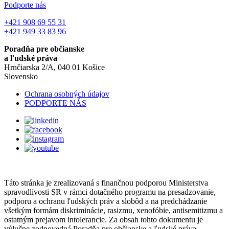
Podporte nás
+421 908 69 55 31
+421 949 33 83 96
Poradňa pre občianske
a ľudské práva
Hrnčiarska 2/A, 040 01 Košice
Slovensko
Ochrana osobných údajov
PODPORTE NÁS
Táto stránka je zrealizovaná s finančnou podporou Ministerstva
spravodlivosti SR v rámci dotačného programu na presadzovanie,
podporu a ochranu ľudských práv a slobôd a na predchádzanie
všetkým formám diskriminácie, rasizmu, xenofóbie, antisemitizmu a
ostatným prejavom intolerancie. Za obsah tohto dokumentu je
výlučne zodpovedná Poradňa pre občianske a ľudské práva.