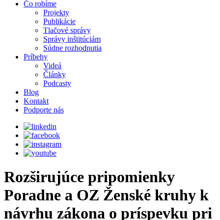
Čo robíme
Projekty
Publikácie
Tlačové správy
Správy inštitúciám
Súdne rozhodnutia
Príbehy
Videá
Články
Podcasty
Blog
Kontakt
Podporte nás
Rozširujúce pripomienky
Poradne a OZ Ženské kruhy k
návrhu zákona o príspevku pri