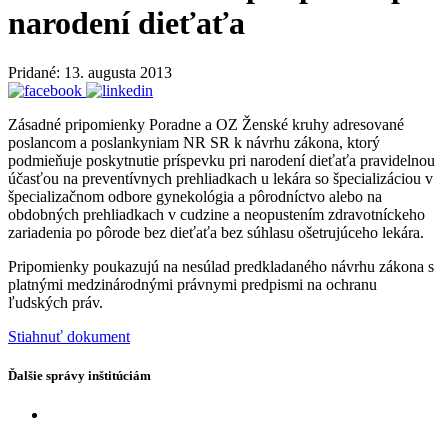
narodení dieťaťa
Pridané: 13. augusta 2013
Zásadné pripomienky Poradne a OZ Ženské kruhy adresované
poslancom a poslankyniam NR SR k návrhu zákona, ktorý
podmieňuje poskytnutie príspevku pri narodení dieťaťa pravidelnou
účasťou na preventívnych prehliadkach u lekára so špecializáciou v
špecializačnom odbore gynekológia a pôrodníctvo alebo na
obdobných prehliadkach v cudzine a neopustením zdravotníckeho
zariadenia po pôrode bez dieťaťa bez súhlasu ošetrujúceho lekára.
Pripomienky poukazujú na nesúlad predkladaného návrhu zákona s
platnými medzinárodnými právnymi predpismi na ochranu
ľudských práv.
Stiahnuť dokument
Ďalšie správy inštitúciám