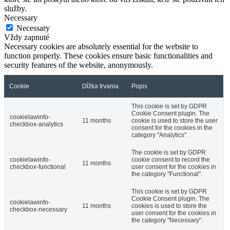
služby.
Necessary
Necessary
Vždy zapnuté
Necessary cookies are absolutely essential for the website to
function properly. These cookies ensure basic functionalities and
security features of the website, anonymously.
Cookie
Dĺžka trvania
Popis
This cookie is set by GDPR
Cookie Consent plugin. The
cookielawinfo-
11 months
cookie is used to store the user
checkbox-analytics
consent for the cookies in the
category "Analytics".
The cookie is set by GDPR
cookielawinfo-
cookie consent to record the
11 months
checkbox-functional
user consent for the cookies in
the category "Functional".
This cookie is set by GDPR
Cookie Consent plugin. The
cookielawinfo-
11 months
cookies is used to store the
checkbox-necessary
user consent for the cookies in
the category "Necessary".