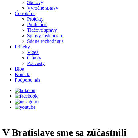
Stanovy
Výročné správy
Čo robíme
Projekty
Publikácie
Tlačové správy
Správy inštitúciám
Súdne rozhodnutia
Príbehy
Videá
Články
Podcasty
Blog
Kontakt
Podporte nás
V Bratislave sme sa zúčastnili