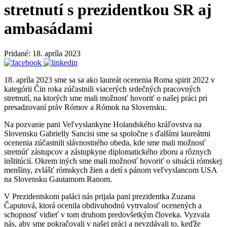
stretnutí s prezidentkou SR aj
ambasádami
Pridané: 18. apríla 2023
18. apríla 2023 sme sa sa ako laureát ocenenia Roma spirit 2022 v
kategórii Čin roka zúčastnili viacerých srdečných pracovných
stretnutí, na ktorých sme mali možnosť hovoriť o našej práci pri
presadzovaní práv Rómov a Rómok na Slovensku.
Na pozvanie pani Veľvyslankyne Holandského kráľovstva na
Slovensku Gabrielly Sancisi sme sa spoločne s ďalšími laureátmi
ocenenia zúčastnili slávnostného obeda, kde sme mali možnosť
stretnúť zástupcov a zástupkyne diplomatického zboru a rôznych
inštitúcií. Okrem iných sme mali možnosť hovoriť o situácii rómskej
menšiny, zvlášť rómskych žien a detí s pánom veľvyslancom USA
na Slovensku Gautamom Ranom.
V Prezidentskom paláci nás prijala pani prezidentka Zuzana
Čaputová, ktorá ocenila obdivuhodnú vytrvalosť ocenených a
schopnosť vidieť v tom druhom predovšetkým človeka. Vyzvala
nás, aby sme pokračovali v našej práci a nevzdávali to, keďže