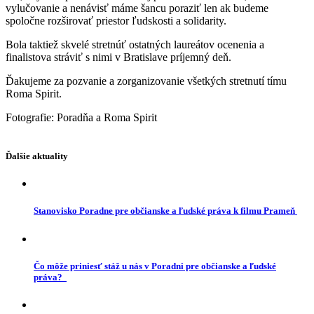
vylučovanie a nenávisť máme šancu poraziť len ak budeme
spoločne rozširovať priestor ľudskosti a solidarity.
Bola taktiež skvelé stretnúť ostatných laureátov ocenenia a
finalistova stráviť s nimi v Bratislave príjemný deň.
Ďakujeme za pozvanie a zorganizovanie všetkých stretnutí tímu
Roma Spirit.
Fotografie: Poradňa a Roma Spirit
Ďalšie aktuality
Stanovisko Poradne pre občianske a ľudské práva k filmu Prameň
Čo môže priniesť stáž u nás v Poradni pre občianske a ľudské
práva?