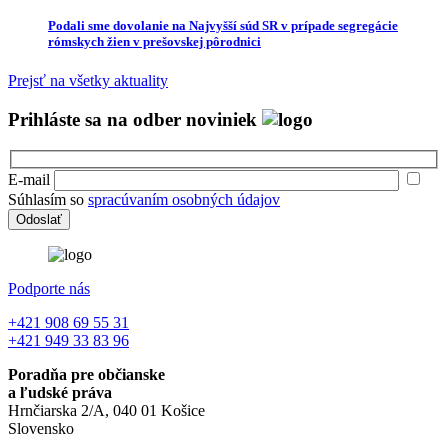
Podali sme dovolanie na Najvyšší súd SR v prípade segregácie
rómskych žien v prešovskej pôrodnici
Prejsť na všetky aktuality
Prihláste sa na odber noviniek
E-mail
Súhlasím so
spracúvaním osobných údajov
Podporte nás
+421 908 69 55 31
+421 949 33 83 96
Poradňa pre občianske
a ľudské práva
Hrnčiarska 2/A, 040 01 Košice
Slovensko