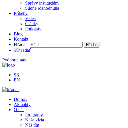
Správy inštitúciám
Súdne rozhodnutia
Príbehy
Videá
Články
Podcasty
Blog
Kontakt
Hľadať:
Podporte nás
SK
EN
Domov
Aktuality
O nás
Programy
Naša vízia
Náš tím