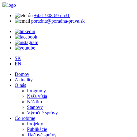
+421 908 695 531
poradna@poradna-prava.sk
SK
EN
Domov
Aktuality
O nás
Programy
Naša vízia
Náš tím
Stanovy
Výročné správy
Čo robíme
Projekty
Publikácie
Tlačové správy