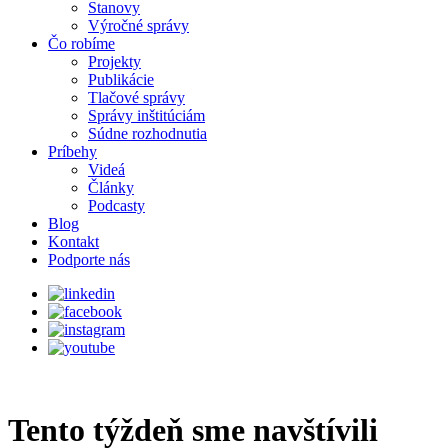
Stanovy
Výročné správy
Čo robíme
Projekty
Publikácie
Tlačové správy
Správy inštitúciám
Súdne rozhodnutia
Príbehy
Videá
Články
Podcasty
Blog
Kontakt
Podporte nás
Tento týždeň sme navštívili