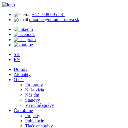
+421 908 695 531
poradna@poradna-prava.sk
SK
EN
Domov
Aktuality
O nás
Programy
Naša vízia
Náš tím
Stanovy
Výročné správy
Čo robíme
Projekty
Publikácie
Tlačové správy