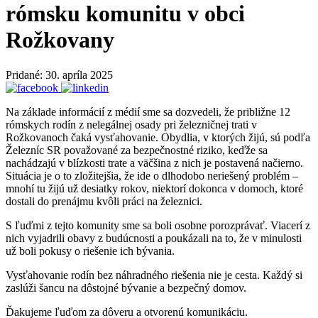
rómsku komunitu v obci
Rožkovany
Pridané: 30. apríla 2025
Na základe informácií z médií sme sa dozvedeli, že približne 12
rómskych rodín z nelegálnej osady pri železničnej trati v
Rožkovanoch čaká vysťahovanie. Obydlia, v ktorých žijú, sú podľa
Železníc SR považované za bezpečnostné riziko, keďže sa
nachádzajú v blízkosti trate a väčšina z nich je postavená načierno.
Situácia je o to zložitejšia, že ide o dlhodobo neriešený problém –
mnohí tu žijú už desiatky rokov, niektorí dokonca v domoch, ktoré
dostali do prenájmu kvôli práci na železnici.
S ľuďmi z tejto komunity sme sa boli osobne porozprávať. Viacerí z
nich vyjadrili obavy z budúcnosti a poukázali na to, že v minulosti
už boli pokusy o riešenie ich bývania.
Vysťahovanie rodín bez náhradného riešenia nie je cesta. Každý si
zaslúži šancu na dôstojné bývanie a bezpečný domov.
Ďakujeme ľuďom za dôveru a otvorenú komunikáciu.