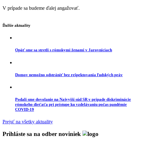
V prípade sa budeme ďalej angažovať.
Ďalšie aktuality
Opäť sme sa stretli s rómskymi ženami v Jarovniciach
Domov nemožno odstrániť bez rešpektovania ľudských práv
Podali sme dovolanie na Najvyšší súd SR v prípade diskriminácie
rómskeho dieťaťa pri prístupe ku vzdelávaniu počas pandémie
COVID-19
Prejsť na všetky aktuality
Prihláste sa na odber noviniek