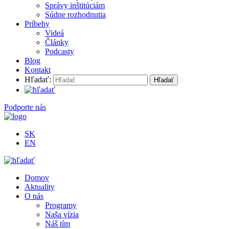
Správy inštitúciám
Súdne rozhodnutia
Príbehy
Videá
Články
Podcasty
Blog
Kontakt
Hľadať:
Podporte nás
SK
EN
Domov
Aktuality
O nás
Programy
Naša vízia
Náš tím