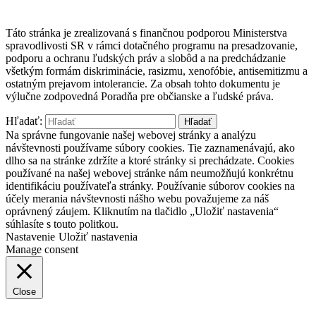
Táto stránka je zrealizovaná s finančnou podporou Ministerstva
spravodlivosti SR v rámci dotačného programu na presadzovanie,
podporu a ochranu ľudských práv a slobôd a na predchádzanie
všetkým formám diskriminácie, rasizmu, xenofóbie, antisemitizmu a
ostatným prejavom intolerancie. Za obsah tohto dokumentu je
výlučne zodpovedná Poradňa pre občianske a ľudské práva.
Hľadať:
Na správne fungovanie našej webovej stránky a analýzu
návštevnosti používame súbory cookies. Tie zaznamenávajú, ako
dlho sa na stránke zdržíte a ktoré stránky si prechádzate. Cookies
používané na našej webovej stránke nám neumožňujú konkrétnu
identifikáciu používateľa stránky. Používanie súborov cookies na
účely merania návštevnosti nášho webu považujeme za náš
oprávnený záujem. Kliknutím na tlačidlo „Uložiť nastavenia“
súhlasíte s touto politkou.
Nastavenie
Uložiť nastavenia
Manage consent
Close