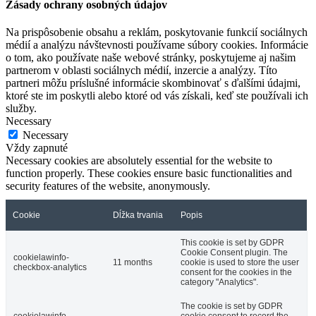
Zásady ochrany osobných údajov
Na prispôsobenie obsahu a reklám, poskytovanie funkcií sociálnych
médií a analýzu návštevnosti používame súbory cookies. Informácie
o tom, ako používate naše webové stránky, poskytujeme aj našim
partnerom v oblasti sociálnych médií, inzercie a analýzy. Títo
partneri môžu príslušné informácie skombinovať s ďalšími údajmi,
ktoré ste im poskytli alebo ktoré od vás získali, keď ste používali ich
služby.
Necessary
Necessary
Vždy zapnuté
Necessary cookies are absolutely essential for the website to
function properly. These cookies ensure basic functionalities and
security features of the website, anonymously.
Cookie
Dĺžka trvania
Popis
This cookie is set by GDPR
Cookie Consent plugin. The
cookielawinfo-
11 months
cookie is used to store the user
checkbox-analytics
consent for the cookies in the
category "Analytics".
The cookie is set by GDPR
cookielawinfo-
cookie consent to record the