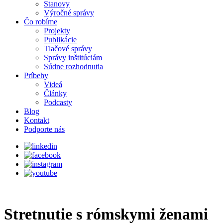
Stanovy
Výročné správy
Čo robíme
Projekty
Publikácie
Tlačové správy
Správy inštitúciám
Súdne rozhodnutia
Príbehy
Videá
Články
Podcasty
Blog
Kontakt
Podporte nás
Stretnutie s rómskymi ženami