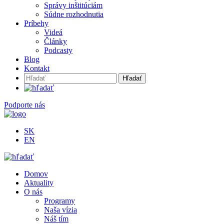
Správy inštitúciám
Súdne rozhodnutia
Príbehy
Videá
Články
Podcasty
Blog
Kontakt
Hľadať:
Podporte nás
SK
EN
Domov
Aktuality
O nás
Programy
Naša vízia
Náš tím