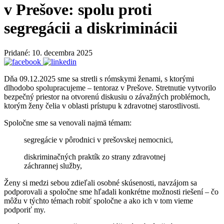
v Prešove: spolu proti
segregácii a diskriminácii
Pridané: 10. decembra 2025
Dňa 09.12.2025 sme sa stretli s rómskymi ženami, s ktorými
dlhodobo spolupracujeme – tentoraz v Prešove. Stretnutie vytvorilo
bezpečný priestor na otvorenú diskusiu o závažných problémoch,
ktorým ženy čelia v oblasti prístupu k zdravotnej starostlivosti.
Spoločne sme sa venovali najmä témam:
segregácie v pôrodnici v prešovskej nemocnici,
diskriminačných praktík zo strany zdravotnej
záchrannej služby,
Ženy si medzi sebou zdieľali osobné skúsenosti, navzájom sa
podporovali a spoločne sme hľadali konkrétne možnosti riešení – čo
môžu v týchto témach robiť spoločne a ako ich v tom vieme
podporiť my.