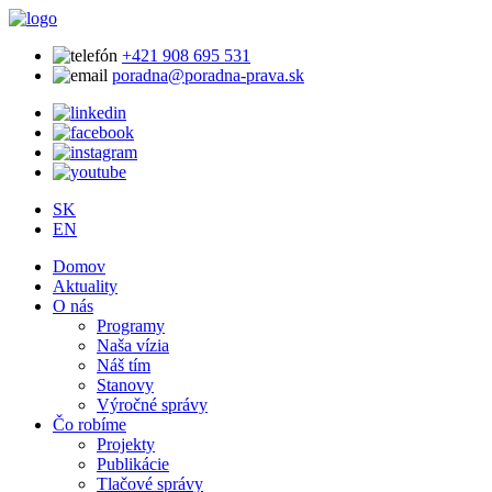
+421 908 695 531
poradna@poradna-prava.sk
SK
EN
Domov
Aktuality
O nás
Programy
Naša vízia
Náš tím
Stanovy
Výročné správy
Čo robíme
Projekty
Publikácie
Tlačové správy