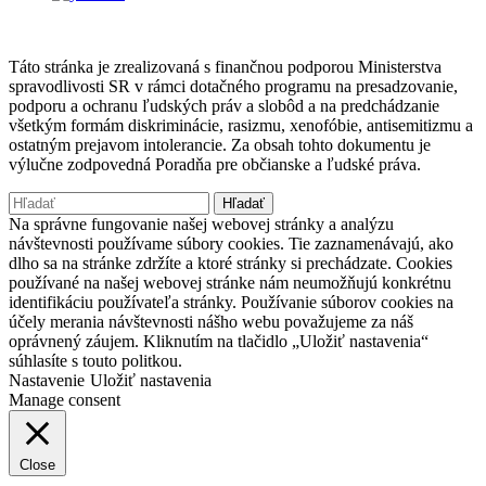
Táto stránka je zrealizovaná s finančnou podporou Ministerstva
spravodlivosti SR v rámci dotačného programu na presadzovanie,
podporu a ochranu ľudských práv a slobôd a na predchádzanie
všetkým formám diskriminácie, rasizmu, xenofóbie, antisemitizmu a
ostatným prejavom intolerancie. Za obsah tohto dokumentu je
výlučne zodpovedná Poradňa pre občianske a ľudské práva.
Hľadať:
Na správne fungovanie našej webovej stránky a analýzu
návštevnosti používame súbory cookies. Tie zaznamenávajú, ako
dlho sa na stránke zdržíte a ktoré stránky si prechádzate. Cookies
používané na našej webovej stránke nám neumožňujú konkrétnu
identifikáciu používateľa stránky. Používanie súborov cookies na
účely merania návštevnosti nášho webu považujeme za náš
oprávnený záujem. Kliknutím na tlačidlo „Uložiť nastavenia“
súhlasíte s touto politkou.
Nastavenie
Uložiť nastavenia
Manage consent
Close