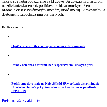
Takéto stretnutia považujeme za kľúčové. Sú dôležitým priestorom
na zdieľanie skúseností, posilňovanie hlasu rómskych žien a
hľadanie ciest k systémovým zmenám, ktoré smerujú k rovnakému a
dôstojnému zaobchádzaniu pre všetkých.
Ďalšie aktuality
Opäť sme sa stretli s rómskymi ženami v Jarovniciach
Domov nemožno odstrániť bez rešpektovania ľudských práv
Podali sme dovolanie na Najvyšší súd SR v prípade diskriminácie
rómskeho dieťaťa pri prístupe ku vzdelávaniu počas pandémie
COVID-19
Prejsť na všetky aktuality