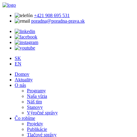
+421 908 695 531
poradna@poradna-prava.sk
SK
EN
Domov
Aktuality
O nás
Programy
Naša vízia
Náš tím
Stanovy
Výročné správy
Čo robíme
Projekty
Publikácie
Tlačové správy