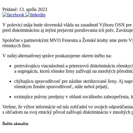
Pridané: 13. apríla 2023
V polovici mája bude slovenská vláda na zasadnutí Výboru OSN pre 
pred diskrimináciou aj inými prejavmi porušovania ich práv. Zaväzuj
Spoločne s partnerskými MVO Fenestra a Ženské kruhy sme preto Vý
rómskych žien.
V našej alternatívnej správe poukazujeme okrem iného na:
pretrvávajúcu viacnásobnú a prierezovú diskrimináciu rómskych 
a segregáciu, ktorú rómske ženy zažívajú na mnohých pôrodní
chýbajúcu spravodlivosť pre násilne sterilizované ženy. Aj nap
rómskym ženám spravodlivosť, stále nebol prijatý,
existujúce právny predpisy v oblasti sociálneho zabezpečenia
Veríme, že výbor informácie od nás zohľadní vo svojich odporúčania
s ohľadom na svoj etnický pôvod zažívajú diskrimináciu v mnohých
Ďalšie aktuality