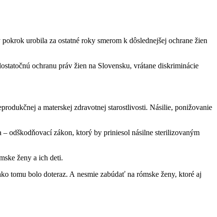
pokrok urobila za ostatné roky smerom k dôslednejšej ochrane žien
dostatočnú ochranu práv žien na Slovensku, vrátane diskriminácie
rodukčnej a materskej zdravotnej starostlivosti. Násilie, ponižovanie
a – odškodňovací zákon, ktorý by priniesol násilne sterilizovaným
ske ženy a ich deti.
ko tomu bolo doteraz. A nesmie zabúdať na rómske ženy, ktoré aj