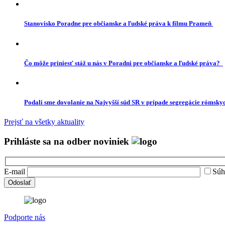
Stanovisko Poradne pre občianske a ľudské práva k filmu Prameň
Čo môže priniesť stáž u nás v Poradni pre občianske a ľudské práva?
Podali sme dovolanie na Najvyšší súd SR v prípade segregácie rómskyc
Prejsť na všetky aktuality
Prihláste sa na odber noviniek
E-mail
Súh
Podporte nás