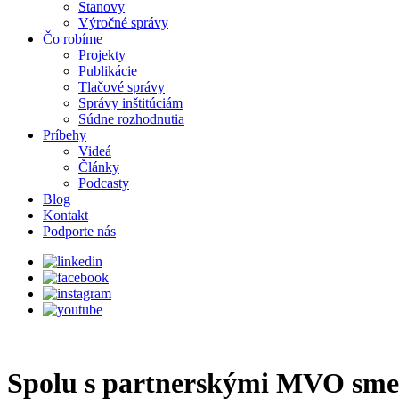
Stanovy
Výročné správy
Čo robíme
Projekty
Publikácie
Tlačové správy
Správy inštitúciám
Súdne rozhodnutia
Príbehy
Videá
Články
Podcasty
Blog
Kontakt
Podporte nás
Spolu s partnerskými MVO sme 