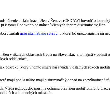
odstránenie diskriminácie žien v Ženeve (CEDAW) hovoriť o tom, aký 
e ju k tomu Dohovor o odstránení všetkých foriem diskriminácie žien.
boru zaslali
našu alternatívnu správu
, v ktorej ho upozorňujeme na ne
žien v rôznych oblastiach života na Slovensku, a to najmä v oblasti rep
ckych oddeleniach,
riek pokroku, ktorý v tomto smere naša vláda v ostatných rokoch urobil
, ktoré majú podľa nášho majú diskriminačný dopad na znevýhodnené róm
ch. Vláda jednoducho musí na ochranu práv žien urobiť omnoho viac, a
 podobách a na mnohých miestach.