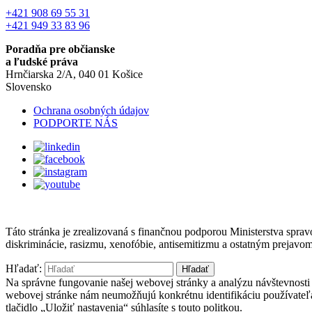
+421 908 69 55 31
+421 949 33 83 96
Poradňa pre občianske
a ľudské práva
Hrnčiarska 2/A, 040 01 Košice
Slovensko
Ochrana osobných údajov
PODPORTE NÁS
Táto stránka je zrealizovaná s finančnou podporou Ministerstva spr
diskriminácie, rasizmu, xenofóbie, antisemitizmu a ostatným prejavo
Hľadať:
Na správne fungovanie našej webovej stránky a analýzu návštevnosti 
webovej stránke nám neumožňujú konkrétnu identifikáciu používateľ
tlačidlo „Uložiť nastavenia“ súhlasíte s touto politkou.