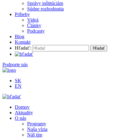
Správy inštitúciám
Súdne rozhodnutia
Príbehy
Videá
Články
Podcasty
Blog
Kontakt
Hľadať:
Podporte nás
SK
EN
Domov
Aktuality
O nás
Programy
Naša vízia
Náš tím