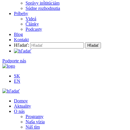
Správy inštitúciám
Súdne rozhodnutia
Príbehy
Videá
Články
Podcasty
Blog
Kontakt
Hľadať:
Podporte nás
SK
EN
Domov
Aktuality
O nás
Programy
Naša vízia
Náš tím