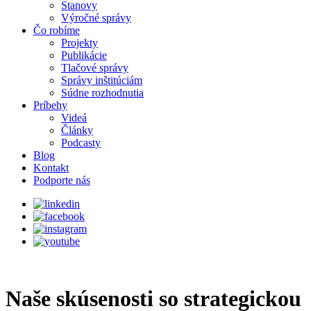
Stanovy
Výročné správy
Čo robíme
Projekty
Publikácie
Tlačové správy
Správy inštitúciám
Súdne rozhodnutia
Príbehy
Videá
Články
Podcasty
Blog
Kontakt
Podporte nás
Naše skúsenosti so strategickou