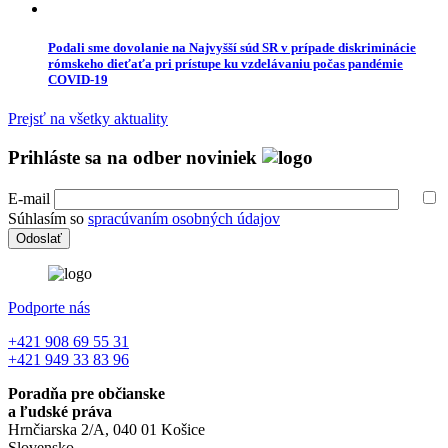
Podali sme dovolanie na Najvyšší súd SR v prípade diskriminácie
rómskeho dieťaťa pri prístupe ku vzdelávaniu počas pandémie
COVID-19
Prejsť na všetky aktuality
Prihláste sa na odber noviniek
E-mail
Súhlasím so
spracúvaním osobných údajov
Podporte nás
+421 908 69 55 31
+421 949 33 83 96
Poradňa pre občianske
a ľudské práva
Hrnčiarska 2/A, 040 01 Košice
Slovensko