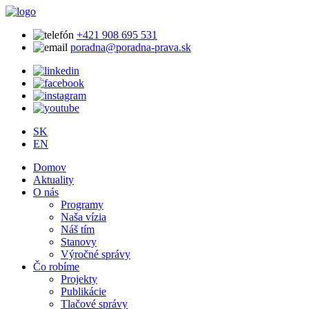
+421 908 695 531
poradna@poradna-prava.sk
SK
EN
Domov
Aktuality
O nás
Programy
Naša vízia
Náš tím
Stanovy
Výročné správy
Čo robíme
Projekty
Publikácie
Tlačové správy