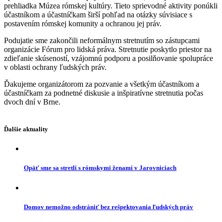
prehliadka Múzea rómskej kultúry. Tieto sprievodné aktivity ponúkli
účastníkom a účastníčkam širší pohľad na otázky súvisiace s
postavením rómskej komunity a ochranou jej práv.
Podujatie sme zakončili neformálnym stretnutím so zástupcami
organizácie Fórum pro lidská práva. Stretnutie poskytlo priestor na
zdieľanie skúseností, vzájomnú podporu a posilňovanie spolupráce
v oblasti ochrany ľudských práv.
Ďakujeme organizátorom za pozvanie a všetkým účastníkom a
účastníčkam za podnetné diskusie a inšpiratívne stretnutia počas
dvoch dní v Brne.
Ďalšie aktuality
Opäť sme sa stretli s rómskymi ženami v Jarovniciach
Domov nemožno odstrániť bez rešpektovania ľudských práv