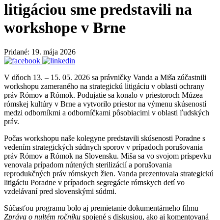
litigáciou sme predstavili na
workshope v Brne
Pridané: 19. mája 2026
V dňoch 13. – 15. 05. 2026 sa právničky Vanda a Miša zúčastnili
workshopu zameraného na strategickú litigáciu v oblasti ochrany
práv Rómov a Rómok. Podujatie sa konalo v priestoroch Múzea
rómskej kultúry v Brne a vytvorilo priestor na výmenu skúseností
medzi odborníkmi a odborníčkami pôsobiacimi v oblasti ľudských
práv.
Počas workshopu naše kolegyne predstavili skúsenosti Poradne s
vedením strategických súdnych sporov v prípadoch porušovania
práv Rómov a Rómok na Slovensku. Miša sa vo svojom príspevku
venovala prípadom nútených sterilizácií a porušovania
reprodukčných práv rómskych žien. Vanda prezentovala strategickú
litigáciu Poradne v prípadoch segregácie rómskych detí vo
vzdelávaní pred slovenskými súdmi.
Súčasťou programu bolo aj premietanie dokumentárneho filmu
Zpráva o nultém ročníku
spojené s diskusiou, ako aj komentovaná