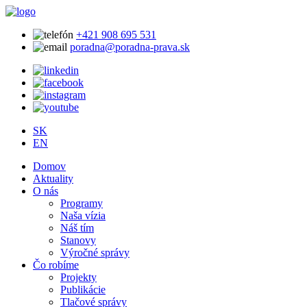
+421 908 695 531
poradna@poradna-prava.sk
SK
EN
Domov
Aktuality
O nás
Programy
Naša vízia
Náš tím
Stanovy
Výročné správy
Čo robíme
Projekty
Publikácie
Tlačové správy