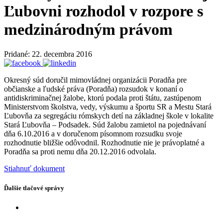
Ľubovni rozhodol v rozpore s
medzinárodným právom
Pridané: 22. decembra 2016
Okresný súd doručil mimovládnej organizácii Poradňa pre
občianske a ľudské práva (Poradňa) rozsudok v konaní o
antidiskriminačnej žalobe, ktorú podala proti štátu, zastúpenom
Ministerstvom školstva, vedy, výskumu a športu SR a Mestu Stará
Ľubovňa za segregáciu rómskych detí na základnej škole v lokalite
Stará Ľubovňa – Podsadek. Súd žalobu zamietol na pojednávaní
dňa 6.10.2016 a v doručenom písomnom rozsudku svoje
rozhodnutie bližšie odôvodnil. Rozhodnutie nie je právoplatné a
Poradňa sa proti nemu dňa 20.12.2016 odvolala.
Stiahnuť dokument
Ďalšie tlačové správy