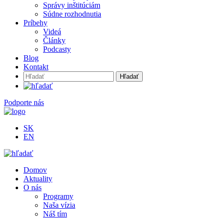
Správy inštitúciám
Súdne rozhodnutia
Príbehy
Videá
Články
Podcasty
Blog
Kontakt
Hľadať:
Podporte nás
SK
EN
Domov
Aktuality
O nás
Programy
Naša vízia
Náš tím