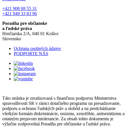
+421 908 69 55 31
+421 949 33 83 96
Poradňa pre občianske
a ľudské práva
Hrnčiarska 2/A, 040 01 Košice
Slovensko
Ochrana osobných údajov
PODPORTE NÁS
Táto stránka je zrealizovaná s finančnou podporou Ministerstva
spravodlivosti SR v rámci dotačného programu na presadzovanie,
podporu a ochranu ľudských práv a slobôd a na predchádzanie
všetkým formám diskriminácie, rasizmu, xenofóbie, antisemitizmu a
ostatným prejavom intolerancie. Za obsah tohto dokumentu je
výlučne zodpovedná Poradňa pre občianske a ľudské práva.