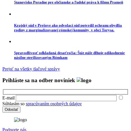
Stanovisko Poradne pre občianske a ľudské práva k filmu Prameň
Krajský súd v Prešove ako odvolací súd potvrdil ochranu obydlia
rodiny z marginalizovanej rómskej komunity v obci Torysa.
Spravodlivosť odkladaná desaťročia: Štát stále dlhuje odškodnenie
násilne sterilizovaným Rómkam
Prejsť na všetky tlačové správy
Prihláste sa na odber noviniek
E-mail
Súhlasím so
spracúvaním osobných údajov
Podporte nás