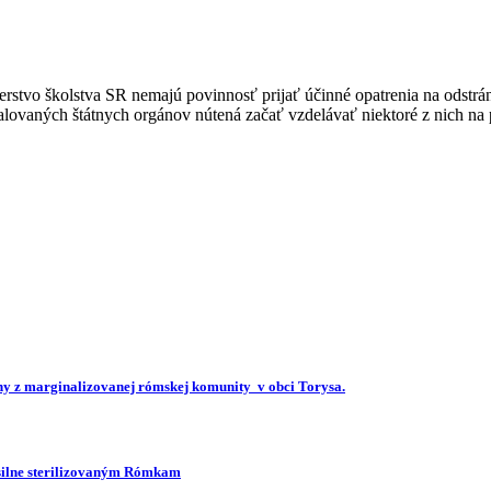
rstvo školstva SR nemajú povinnosť prijať účinné opatrenia na odstrá
alovaných štátnych orgánov nútená začať vzdelávať niektoré z nich na
iny z marginalizovanej rómskej komunity v obci Torysa.
ásilne sterilizovaným Rómkam