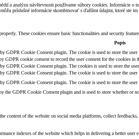
médií a analýzu návštevnosti používame súbory cookies. Informácie o t
i môžu príslušné informácie skombinovať s ďalšími údajmi, ktoré ste im p
 properly. These cookies ensure basic functionalities and security featu
Popis
t by GDPR Cookie Consent plugin. The cookie is used to store the user c
 by GDPR cookie consent to record the user consent for the cookies in t
t by GDPR Cookie Consent plugin. The cookies is used to store the user
t by GDPR Cookie Consent plugin. The cookie is used to store the user c
t by GDPR Cookie Consent plugin. The cookie is used to store the user 
 by the GDPR Cookie Consent plugin and is used to store whether or not 
the content of the website on social media platforms, collect feedbacks, 
mance indexes of the website which helps in delivering a better user ex