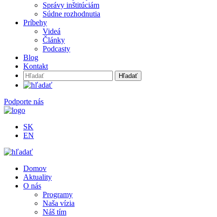
Správy inštitúciám
Súdne rozhodnutia
Príbehy
Videá
Články
Podcasty
Blog
Kontakt
Hľadať:
Podporte nás
SK
EN
Domov
Aktuality
O nás
Programy
Naša vízia
Náš tím