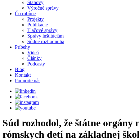
Stanovy
Výročné správy
Čo robíme
Projekty
Publikácie
Tlačové správy
Správy inštitúciám
Súdne rozhodnutia
Príbehy
Videá
Články
Podcasty
Blog
Kontakt
Podporte nás
Súd rozhodol, že štátne orgány 
rómskych detí na základnej škol