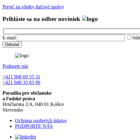
Prejsť na všetky tlačové správy
Prihláste sa na odber noviniek
E-mail
Súh
Podporte nás
+421 908 69 55 31
+421 949 33 83 96
Poradňa pre občianske
a ľudské práva
Hrnčiarska 2/A, 040 01 Košice
Slovensko
Ochrana osobných údajov
PODPORTE NÁS