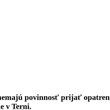
nemajú povinnosť prijať opatreni
e v Terni.