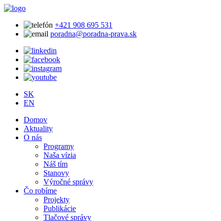
+421 908 695 531
poradna@poradna-prava.sk
SK
EN
Domov
Aktuality
O nás
Programy
Naša vízia
Náš tím
Stanovy
Výročné správy
Čo robíme
Projekty
Publikácie
Tlačové správy