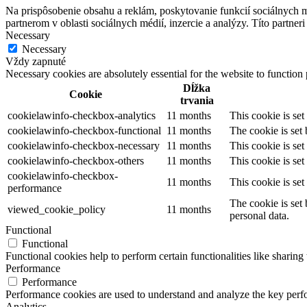
Na prispôsobenie obsahu a reklám, poskytovanie funkcií sociálnych 
partnerom v oblasti sociálnych médií, inzercie a analýzy. Títo partner
Necessary
Necessary
Vždy zapnuté
Necessary cookies are absolutely essential for the website to function
Dĺžka
Cookie
trvania
cookielawinfo-checkbox-analytics
11 months
This cookie is se
cookielawinfo-checkbox-functional
11 months
The cookie is set
cookielawinfo-checkbox-necessary
11 months
This cookie is se
cookielawinfo-checkbox-others
11 months
This cookie is se
cookielawinfo-checkbox-
11 months
This cookie is se
performance
The cookie is set
viewed_cookie_policy
11 months
personal data.
Functional
Functional
Functional cookies help to perform certain functionalities like sharing 
Performance
Performance
Performance cookies are used to understand and analyze the key perfor
Analytics