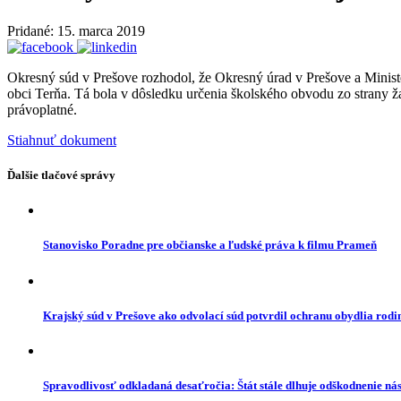
Pridané: 15. marca 2019
Okresný súd v Prešove rozhodol, že Okresný úrad v Prešove a Ministe
obci Terňa. Tá bola v dôsledku určenia školského obvodu zo strany ž
právoplatné.
Stiahnuť dokument
Ďalšie tlačové správy
Stanovisko Poradne pre občianske a ľudské práva k filmu Prameň
Krajský súd v Prešove ako odvolací súd potvrdil ochranu obydlia rod
Spravodlivosť odkladaná desaťročia: Štát stále dlhuje odškodnenie n