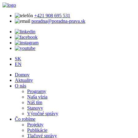
+421 908 695 531
poradna@poradna-prava.sk
SK
EN
Domov
Aktuality
O nás
Programy
Naša vízia
Náš tím
Stanovy
Výročné správy
Čo robíme
Projekty
Publikácie
Tlačové správy