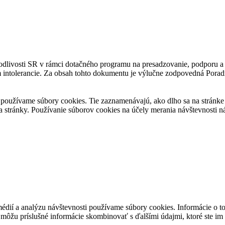
avodlivosti SR v rámci dotačného programu na presadzovanie, podporu
m intolerancie. Za obsah tohto dokumentu je výlučne zodpovedná Porad
používame súbory cookies. Tie zaznamenávajú, ako dlho sa na stránke z
a stránky. Používanie súborov cookies na účely merania návštevnosti
médií a analýzu návštevnosti používame súbory cookies. Informácie o t
i môžu príslušné informácie skombinovať s ďalšími údajmi, ktoré ste im p