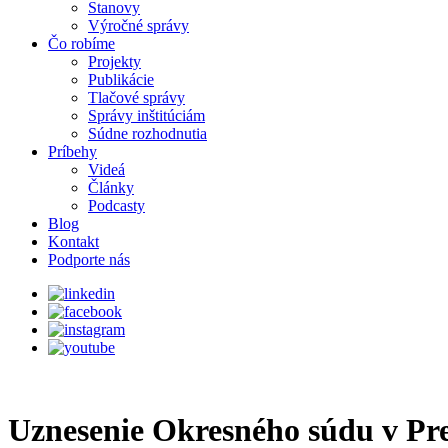
Stanovy
Výročné správy
Čo robíme
Projekty
Publikácie
Tlačové správy
Správy inštitúciám
Súdne rozhodnutia
Príbehy
Videá
Články
Podcasty
Blog
Kontakt
Podporte nás
Uznesenie Okresného súdu v Pre