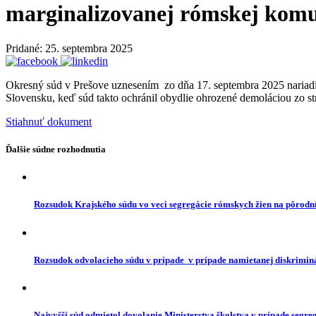
marginalizovanej rómskej komu
Pridané: 25. septembra 2025
Okresný súd v Prešove uznesením zo dňa 17. septembra 2025 nariadil
Slovensku, keď súd takto ochránil obydlie ohrozené demoláciou zo s
Stiahnuť dokument
Ďalšie súdne rozhodnutia
Rozsudok Krajského súdu vo veci segregácie rómskych žien na pôrodn
Rozsudok odvolacieho súdu v prípade v prípade namietanej diskrimin
Najvyšší súd odmietol dovolanie Ministerstva školstva v prípade segre