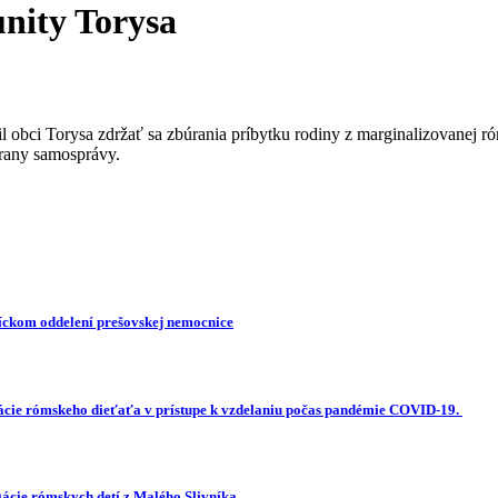
nity Torysa
 obci Torysa zdržať sa zbúrania príbytku rodiny z marginalizovanej r
trany samosprávy.
íckom oddelení prešovskej nemocnice
ácie rómskeho dieťaťa v prístupe k vzdelaniu počas pandémie COVID-19.
gácie rómskych detí z Malého Slivníka