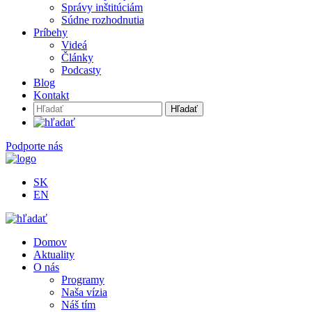
Správy inštitúciám
Súdne rozhodnutia
Príbehy
Videá
Články
Podcasty
Blog
Kontakt
Hľadať:
Podporte nás
SK
EN
Domov
Aktuality
O nás
Programy
Naša vízia
Náš tím