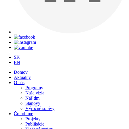
SK
EN
Domov
Aktuality
O nás
Programy
Naša vízia
Náš tím
Stanovy
Výročné správy
Čo robíme
Projekty
Publikácie