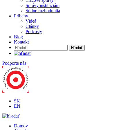
Tlačové správy
Správy inštitúciám
Súdne rozhodnutia
Príbehy
Videá
Články
Podcasty
Blog
Kontakt
Hľadať:
Podporte nás
SK
EN
Domov