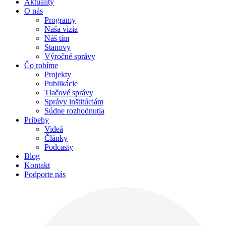
Aktuality
O nás
Programy
Naša vízia
Náš tím
Stanovy
Výročné správy
Čo robíme
Projekty
Publikácie
Tlačové správy
Správy inštitúciám
Súdne rozhodnutia
Príbehy
Videá
Články
Podcasty
Blog
Kontakt
Podporte nás