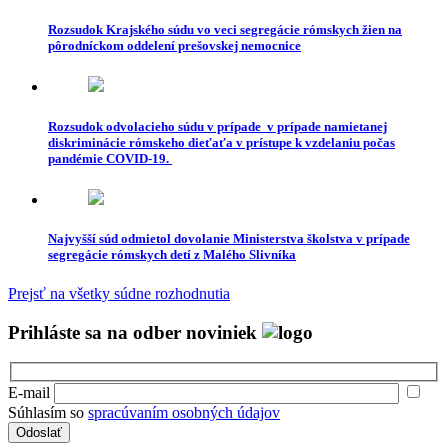
Rozsudok Krajského súdu vo veci segregácie rómskych žien na
pôrodníckom oddelení prešovskej nemocnice
Rozsudok odvolacieho súdu v prípade v prípade namietanej
diskriminácie rómskeho dieťaťa v prístupe k vzdelaniu počas
pandémie COVID-19.
Najvyšší súd odmietol dovolanie Ministerstva školstva v prípade
segregácie rómskych detí z Malého Slivníka
Prejsť na všetky súdne rozhodnutia