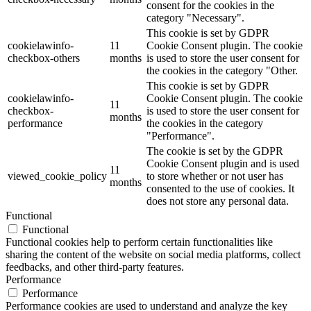
The cookie is set by GDPR cookie
cookielawinfo-
11
consent to record the user consent
checkbox-functional
months
for the cookies in the category
"Functional".
This cookie is set by GDPR
Cookie Consent plugin. The
cookielawinfo-
11
cookies is used to store the user
checkbox-necessary
months
consent for the cookies in the
category "Necessary".
This cookie is set by GDPR
cookielawinfo-
11
Cookie Consent plugin. The cookie
checkbox-others
months
is used to store the user consent for
the cookies in the category "Other.
This cookie is set by GDPR
cookielawinfo-
Cookie Consent plugin. The cookie
11
checkbox-
is used to store the user consent for
months
performance
the cookies in the category
"Performance".
The cookie is set by the GDPR
Cookie Consent plugin and is used
11
viewed_cookie_policy
to store whether or not user has
months
consented to the use of cookies. It
does not store any personal data.
Functional