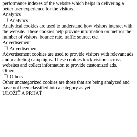
Functional
Functional cookies help to perform certain functionalities like
sharing the content of the website on social media platforms, collect
feedbacks, and other third-party features.
Performance
Performance
Performance cookies are used to understand and analyze the key
performance indexes of the website which helps in delivering a
better user experience for the visitors.
Analytics
Analytics
Analytical cookies are used to understand how visitors interact with
the website. These cookies help provide information on metrics the
number of visitors, bounce rate, traffic source, etc.
Advertisement
Advertisement
Advertisement cookies are used to provide visitors with relevant ads
and marketing campaigns. These cookies track visitors across
websites and collect information to provide customized ads.
Others
Others
Other uncategorized cookies are those that are being analyzed and
have not been classified into a category as yet.
ULOŽIŤ A PRIJAŤ