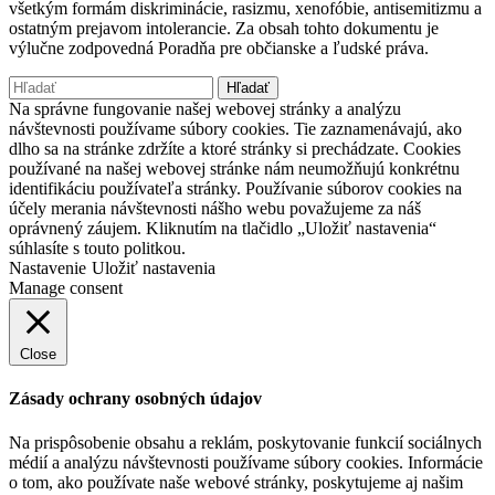
Táto stránka je zrealizovaná s finančnou podporou Ministerstva
spravodlivosti SR v rámci dotačného programu na presadzovanie,
podporu a ochranu ľudských práv a slobôd a na predchádzanie
všetkým formám diskriminácie, rasizmu, xenofóbie, antisemitizmu a
ostatným prejavom intolerancie. Za obsah tohto dokumentu je
výlučne zodpovedná Poradňa pre občianske a ľudské práva.
Hľadať:
Na správne fungovanie našej webovej stránky a analýzu
návštevnosti používame súbory cookies. Tie zaznamenávajú, ako
dlho sa na stránke zdržíte a ktoré stránky si prechádzate. Cookies
používané na našej webovej stránke nám neumožňujú konkrétnu
identifikáciu používateľa stránky. Používanie súborov cookies na
účely merania návštevnosti nášho webu považujeme za náš
oprávnený záujem. Kliknutím na tlačidlo „Uložiť nastavenia“
súhlasíte s touto politkou.
Nastavenie
Uložiť nastavenia
Manage consent