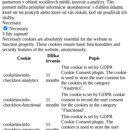
Close
Zásady ochrany osobných údajov
Na prispôsobenie obsahu a reklám, poskytovanie funkcií sociálnych
médií a analýzu návštevnosti používame súbory cookies. Informácie
o tom, ako používate naše webové stránky, poskytujeme aj našim
partnerom v oblasti sociálnych médií, inzercie a analýzy. Títo
partneri môžu príslušné informácie skombinovať s ďalšími údajmi,
ktoré ste im poskytli alebo ktoré od vás získali, keď ste používali ich
služby.
Necessary
Necessary
Vždy zapnuté
Necessary cookies are absolutely essential for the website to
function properly. These cookies ensure basic functionalities and
security features of the website, anonymously.
Dĺžka
Cookie
Popis
trvania
This cookie is set by GDPR
Cookie Consent plugin. The cookie
cookielawinfo-
11
is used to store the user consent for
checkbox-analytics
months
the cookies in the category
"Analytics".