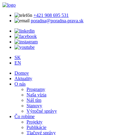
+421 908 695 531
poradna@poradna-prava.sk
SK
EN
Domov
Aktuality
O nás
Programy
Naša vízia
Náš tím
Stanovy
Výročné správy
Čo robíme
Projekty
Publikácie
Tlačové správy