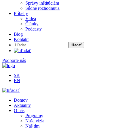
Správy inštitúciám
Súdne rozhodnutia
Príbehy
Videá
Články
Podcasty
Blog
Kontakt
Hľadať:
Podporte nás
SK
EN
Domov
Aktuality
O nás
Programy
Naša vízia
Náš tím