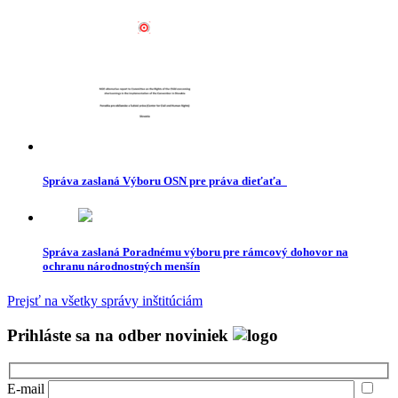
Správa zaslaná Výboru OSN pre práva dieťaťa
Správa zaslaná Poradnému výboru pre rámcový dohovor na
ochranu národnostných menšín
Prejsť na všetky správy inštitúciám
Prihláste sa na odber noviniek
E-mail