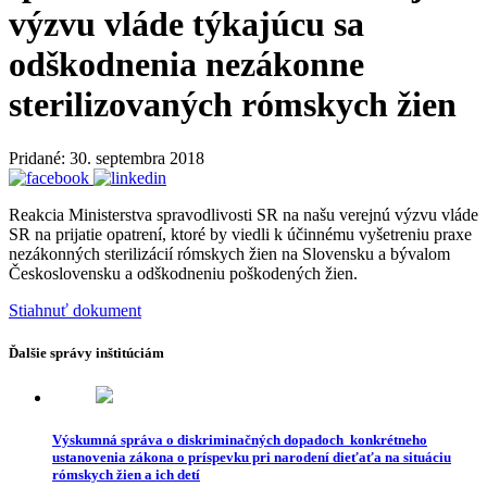
výzvu vláde týkajúcu sa
odškodnenia nezákonne
sterilizovaných rómskych žien
Pridané: 30. septembra 2018
Reakcia Ministerstva spravodlivosti SR na našu verejnú výzvu vláde
SR na prijatie opatrení, ktoré by viedli k účinnému vyšetreniu praxe
nezákonných sterilizácií rómskych žien na Slovensku a bývalom
Československu a odškodneniu poškodených žien.
Stiahnuť dokument
Ďalšie správy inštitúciám
Výskumná správa o diskriminačných dopadoch konkrétneho
ustanovenia zákona o príspevku pri narodení dieťaťa na situáciu
rómskych žien a ich detí