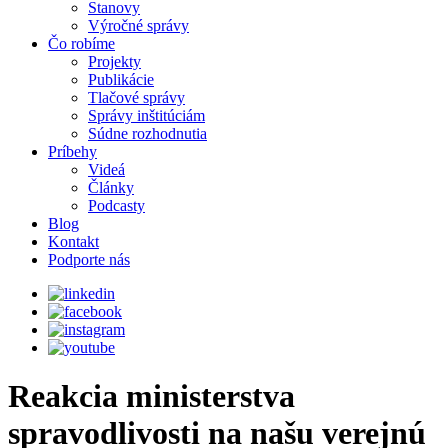
Stanovy
Výročné správy
Čo robíme
Projekty
Publikácie
Tlačové správy
Správy inštitúciám
Súdne rozhodnutia
Príbehy
Videá
Články
Podcasty
Blog
Kontakt
Podporte nás
Reakcia ministerstva
spravodlivosti na našu verejnú