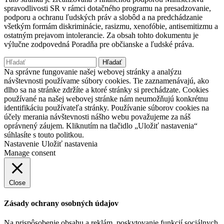
spravodlivosti SR v rámci dotačného programu na presadzovanie,
podporu a ochranu ľudských práv a slobôd a na predchádzanie
všetkým formám diskriminácie, rasizmu, xenofóbie, antisemitizmu a
ostatným prejavom intolerancie. Za obsah tohto dokumentu je
výlučne zodpovedná Poradňa pre občianske a ľudské práva.
Hľadať:
Na správne fungovanie našej webovej stránky a analýzu
návštevnosti používame súbory cookies. Tie zaznamenávajú, ako
dlho sa na stránke zdržíte a ktoré stránky si prechádzate. Cookies
používané na našej webovej stránke nám neumožňujú konkrétnu
identifikáciu používateľa stránky. Používanie súborov cookies na
účely merania návštevnosti nášho webu považujeme za náš
oprávnený záujem. Kliknutím na tlačidlo „Uložiť nastavenia“
súhlasíte s touto politkou.
Nastavenie
Uložiť nastavenia
Manage consent
Close
Zásady ochrany osobných údajov
Na prispôsobenie obsahu a reklám, poskytovanie funkcií sociálnych