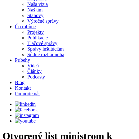
Naša vízia
Náš tím
Stanovy
Výročné správy
Čo robíme
Projekty
Publikácie
Tlačové správy
Správy inštitúciám
Súdne rozhodnutia
Príbehy
Videá
Články
Podcasty
Blog
Kontakt
Podporte nás
Otvorený list ministrom k