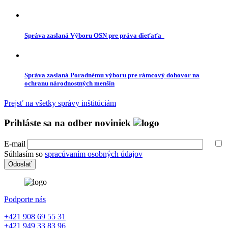
Správa zaslaná Výboru OSN pre práva dieťaťa
Správa zaslaná Poradnému výboru pre rámcový dohovor na
ochranu národnostných menšín
Prejsť na všetky správy inštitúciám
Prihláste sa na odber noviniek
E-mail
Súhlasím so
spracúvaním osobných údajov
Podporte nás
+421 908 69 55 31
+421 949 33 83 96