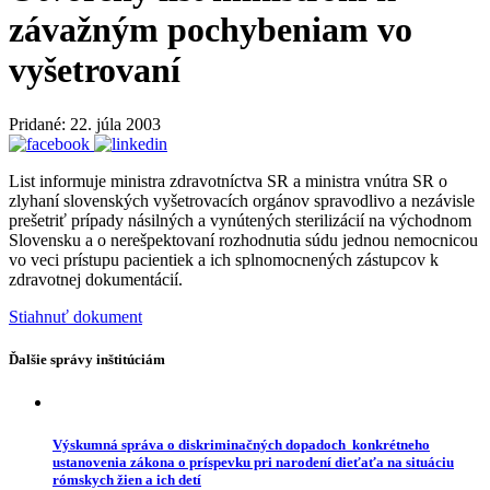
závažným pochybeniam vo
vyšetrovaní
Pridané: 22. júla 2003
List informuje ministra zdravotníctva SR a ministra vnútra SR o
zlyhaní slovenských vyšetrovacích orgánov spravodlivo a nezávisle
prešetriť prípady násilných a vynútených sterilizácií na východnom
Slovensku a o nerešpektovaní rozhodnutia súdu jednou nemocnicou
vo veci prístupu pacientiek a ich splnomocnených zástupcov k
zdravotnej dokumentácií.
Stiahnuť dokument
Ďalšie správy inštitúciám
Výskumná správa o diskriminačných dopadoch konkrétneho
ustanovenia zákona o príspevku pri narodení dieťaťa na situáciu
rómskych žien a ich detí