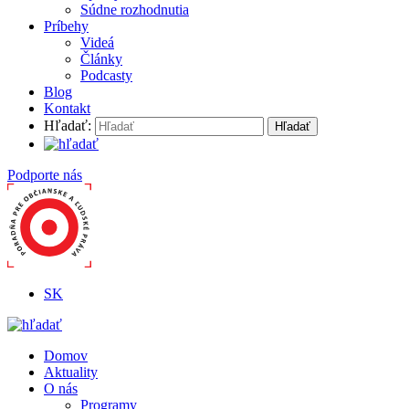
Súdne rozhodnutia
Príbehy
Videá
Články
Podcasty
Blog
Kontakt
Hľadať:
Podporte nás
SK
Domov
Aktuality
O nás
Programy