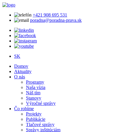
+421 908 695 531
poradna@poradna-prava.sk
SK
Domov
Aktuality
O nás
Programy
Naša vízia
Náš tím
Stanovy
Výročné správy
Čo robíme
Projekty
Publikácie
Tlačové správy
Správy inštitúciám