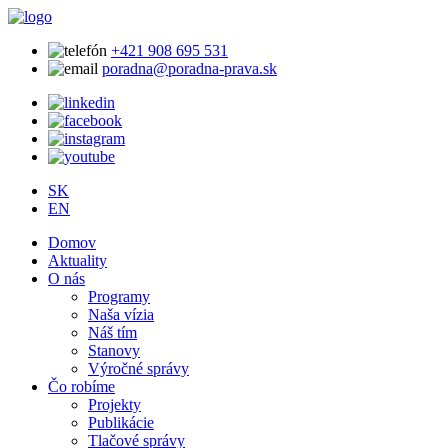
+421 908 695 531
poradna@poradna-prava.sk
SK
EN
Domov
Aktuality
O nás
Programy
Naša vízia
Náš tím
Stanovy
Výročné správy
Čo robíme
Projekty
Publikácie
Tlačové správy