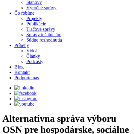
Stanovy
Výročné správy
Čo robíme
Projekty
Publikácie
Tlačové správy
Správy inštitúciám
Súdne rozhodnutia
Príbehy
Videá
Články
Podcasty
Blog
Kontakt
Podporte nás
Alternatívna správa výboru
OSN pre hospodárske, sociálne