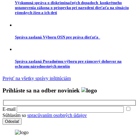
Výskumná správa o diskriminačných dopadoch konkrétneho
ustanovenia zákona o príspevku pri narodení dieťaťa na situáciu
rómskych žien a ich detí
Správa zaslaná Výboru OSN pre práva dieťaťa
Správa zaslaná Poradnému výboru pre rámcový dohovor na
ochranu národnostných menšín
Prejsť na všetky správy inštitúciám
Prihláste sa na odber noviniek
E-mail
Súhlasím so
spracúvaním osobných údajov