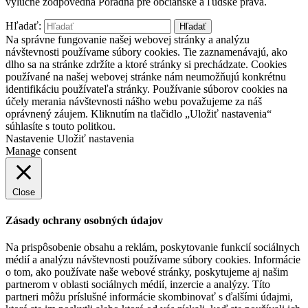
výlučne zodpovedná Poradňa pre občianske a ľudské práva.
Hľadať:
Na správne fungovanie našej webovej stránky a analýzu
návštevnosti používame súbory cookies. Tie zaznamenávajú, ako
dlho sa na stránke zdržíte a ktoré stránky si prechádzate. Cookies
používané na našej webovej stránke nám neumožňujú konkrétnu
identifikáciu používateľa stránky. Používanie súborov cookies na
účely merania návštevnosti nášho webu považujeme za náš
oprávnený záujem. Kliknutím na tlačidlo „Uložiť nastavenia“
súhlasíte s touto politkou.
Nastavenie
Uložiť nastavenia
Manage consent
Close
Zásady ochrany osobných údajov
Na prispôsobenie obsahu a reklám, poskytovanie funkcií sociálnych
médií a analýzu návštevnosti používame súbory cookies. Informácie
o tom, ako používate naše webové stránky, poskytujeme aj našim
partnerom v oblasti sociálnych médií, inzercie a analýzy. Títo
partneri môžu príslušné informácie skombinovať s ďalšími údajmi,