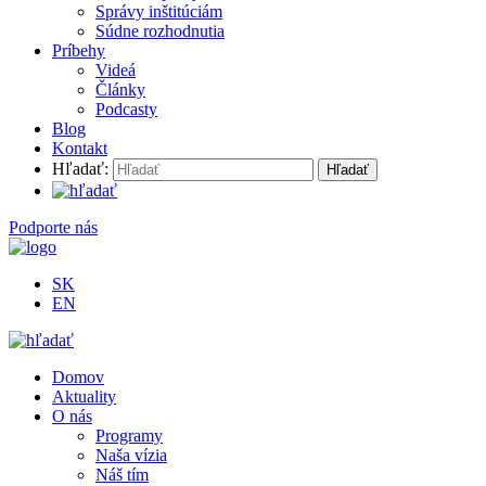
Správy inštitúciám
Súdne rozhodnutia
Príbehy
Videá
Články
Podcasty
Blog
Kontakt
Hľadať:
Podporte nás
SK
EN
Domov
Aktuality
O nás
Programy
Naša vízia
Náš tím