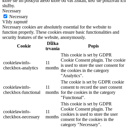
ktoré ste im poskytli alebo ktoré od vás získali, keď ste používali ich
služby.
Necessary
Necessary
Vždy zapnuté
Necessary cookies are absolutely essential for the website to
function properly. These cookies ensure basic functionalities and
security features of the website, anonymously.
Dĺžka
Cookie
Popis
trvania
This cookie is set by GDPR
Cookie Consent plugin. The cookie
cookielawinfo-
11
is used to store the user consent for
checkbox-analytics
months
the cookies in the category
"Analytics".
The cookie is set by GDPR cookie
cookielawinfo-
11
consent to record the user consent
checkbox-functional
months
for the cookies in the category
"Functional".
This cookie is set by GDPR
Cookie Consent plugin. The
cookielawinfo-
11
cookies is used to store the user
checkbox-necessary
months
consent for the cookies in the
category "Necessary".