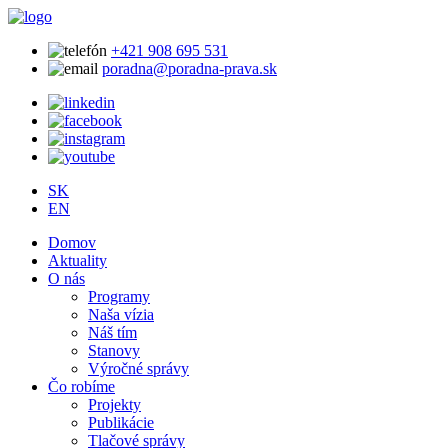
+421 908 695 531
poradna@poradna-prava.sk
SK
EN
Domov
Aktuality
O nás
Programy
Naša vízia
Náš tím
Stanovy
Výročné správy
Čo robíme
Projekty
Publikácie
Tlačové správy