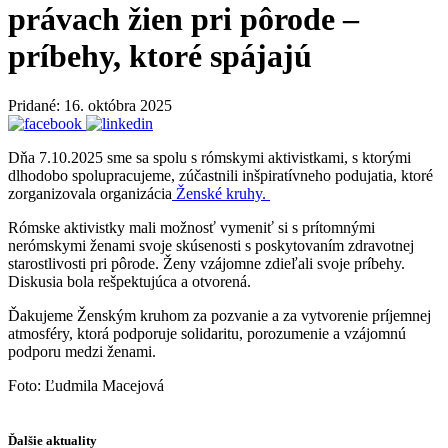
právach žien pri pôrode –
príbehy, ktoré spájajú
Pridané: 16. októbra 2025
Dňa 7.10.2025 sme sa spolu s rómskymi aktivistkami, s ktorými
dlhodobo spolupracujeme, zúčastnili inšpiratívneho podujatia, ktoré
zorganizovala organizácia
Ženské kruhy.
Rómske aktivistky mali možnosť vymeniť si s prítomnými
nerómskymi ženami svoje skúsenosti s poskytovaním zdravotnej
starostlivosti pri pôrode. Ženy vzájomne zdieľali svoje príbehy.
Diskusia bola rešpektujúca a otvorená.
Ďakujeme Ženským kruhom za pozvanie a za vytvorenie príjemnej
atmosféry, ktorá podporuje solidaritu, porozumenie a vzájomnú
podporu medzi ženami.
Foto: Ľudmila Macejová
Ďalšie aktuality