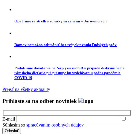
Opäť sme sa stretli s rómskymi ženami v Jarovniciach
Domov nemožno odstrániť bez rešpektovania ľudských práv
Podali sme dovolanie na Najvyšší súd SR v prípade diskriminácie
rómskeho dieťaťa pri prístupe ku vzdelávaniu počas pandémie
COVID-19
Prejsť na všetky aktuality
Prihláste sa na odber noviniek
E-mail
Súhlasím so
spracúvaním osobných údajov