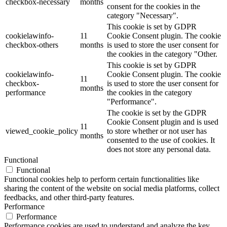
checkbox-necessary
months
consent for the cookies in the
category "Necessary".
This cookie is set by GDPR
cookielawinfo-
11
Cookie Consent plugin. The cookie
checkbox-others
months
is used to store the user consent for
the cookies in the category "Other.
This cookie is set by GDPR
cookielawinfo-
Cookie Consent plugin. The cookie
11
checkbox-
is used to store the user consent for
months
performance
the cookies in the category
"Performance".
The cookie is set by the GDPR
Cookie Consent plugin and is used
11
viewed_cookie_policy
to store whether or not user has
months
consented to the use of cookies. It
does not store any personal data.
Functional
Functional
Functional cookies help to perform certain functionalities like
sharing the content of the website on social media platforms, collect
feedbacks, and other third-party features.
Performance
Performance
Performance cookies are used to understand and analyze the key