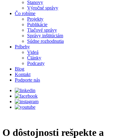
Stanovy
Výročné správy
Čo robíme
Projekty
Publikácie
Tlačové správy
Správy inštitúciám
Súdne rozhodnutia
Príbehy
Videá
Články
Podcasty
Blog
Kontakt
Podporte nás
O dôstojnosti rešpekte a