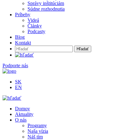
Správy inštitúciám
Súdne rozhodnutia
Príbehy
Videá
Články
Podcasty
Blog
Kontakt
Hľadať:
Podporte nás
SK
EN
Domov
Aktuality
O nás
Programy
Naša vízia
Náš tím