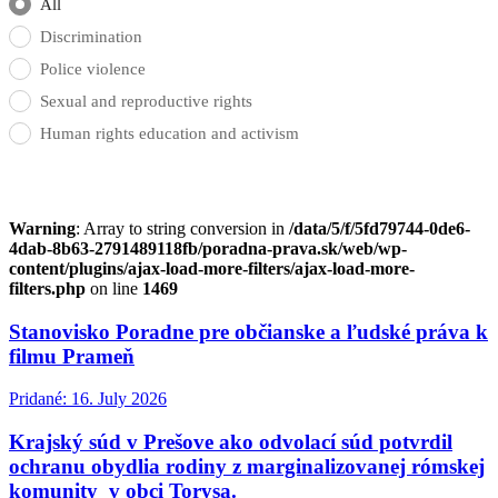
All
Discrimination
Police violence
Sexual and reproductive rights
Human rights education and activism
Warning
: Array to string conversion in
/data/5/f/5fd79744-0de6-
4dab-8b63-2791489118fb/poradna-prava.sk/web/wp-
content/plugins/ajax-load-more-filters/ajax-load-more-
filters.php
on line
1469
Stanovisko Poradne pre občianske a ľudské práva k
filmu Prameň
Pridané: 16. July 2026
Krajský súd v Prešove ako odvolací súd potvrdil
ochranu obydlia rodiny z marginalizovanej rómskej
komunity v obci Torysa.