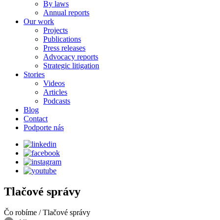
By laws
Annual reports
Our work
Projects
Publications
Press releases
Advocacy reports
Strategic litigation
Stories
Videos
Articles
Podcasts
Blog
Contact
Podporte nás
Tlačové správy
Čo robíme
/
Tlačové správy