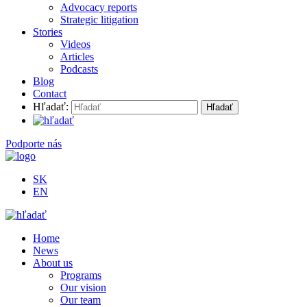
Advocacy reports
Strategic litigation
Stories
Videos
Articles
Podcasts
Blog
Contact
Hľadať:
Podporte nás
SK
EN
Home
News
About us
Programs
Our vision
Our team