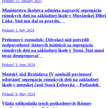
Pridané: 21. January 2025
Ministerstvo školstva odmieta napraviť segregáciu
rómskych detí na základnej škole v Muránskej Dlhej
Lúke. Súd mu dal za pravdu.
Pridané: 1. July 2024
Prelomový rozsudok: Odvolací súd potvrdil
zodpovednosť štátnych inštitúcií za segregáciu
rómskych detí na základnej škole v Terni. Štát musí
teraz desegregovať
Pridané: 3. June 2024
Mestský súd Bratislava IV neuložil povinnosť
odstrániť segregáciu rómskych detí na základnej
škole v mestskej časti Stará Ľubovňa – Podsadek
Pridané: 9. May 2024
Vláda odškodnila troch poškodených Rómov