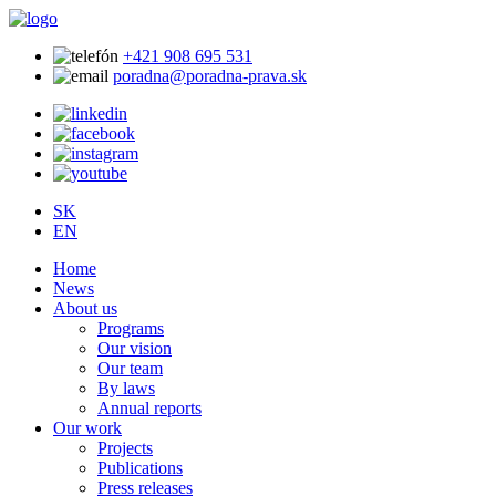
+421 908 695 531
poradna@poradna-prava.sk
SK
EN
Home
News
About us
Programs
Our vision
Our team
By laws
Annual reports
Our work
Projects
Publications
Press releases