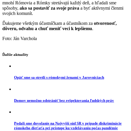
mnohí Rómovia a Rómky stretávajú každý deň, a hľadali sme
spôsoby,
ako sa postaviť za svoje práva
a byť aktívnymi členmi
svojich komunít.
Ďakujeme všetkým účastníčkam a účastníkom za
otvorenosť,
dôveru, odvahu a chuť meniť veci k lepšiemu
.
Foto: Ján Varchola
Ďalšie aktuality
Opäť sme sa stretli s rómskymi ženami v Jarovniciach
Domov nemožno odstrániť bez rešpektovania ľudských práv
Podali sme dovolanie na Najvyšší súd SR v prípade diskriminácie
rómskeho dieťaťa pri prístupe ku vzdelávaniu počas pandémie