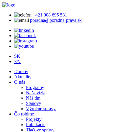
+421 908 695 531
poradna@poradna-prava.sk
SK
EN
Domov
Aktuality
O nás
Programy
Naša vízia
Náš tím
Stanovy
Výročné správy
Čo robíme
Projekty
Publikácie
Tlačové správy