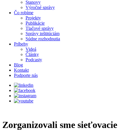
Stanovy
Výročné správy
Čo robíme
Projekty
Publikácie
Tlačové správy
Správy inštitúciám
Súdne rozhodnutia
Príbehy
Videá
Články
Podcasty
Blog
Kontakt
Podporte nás
Zorganizovali sme sieťovacie