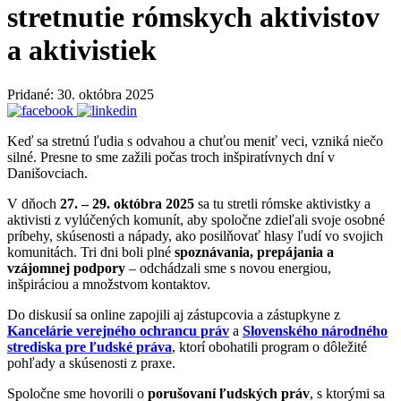
stretnutie rómskych aktivistov
a aktivistiek
Pridané: 30. októbra 2025
Keď sa stretnú ľudia s odvahou a chuťou meniť veci, vzniká niečo
silné. Presne to sme zažili počas troch inšpiratívnych dní v
Danišovciach.
V dňoch
27. – 29. októbra 2025
sa tu stretli rómske aktivistky a
aktivisti z vylúčených komunít, aby spoločne zdieľali svoje osobné
príbehy, skúsenosti a nápady, ako posilňovať hlasy ľudí vo svojich
komunitách. Tri dni boli plné
spoznávania, prepájania a
vzájomnej podpory
– odchádzali sme s novou energiou,
inšpiráciou a množstvom kontaktov.
Do diskusií sa online zapojili aj zástupcovia a zástupkyne z
Kancelárie verejného ochrancu práv
a
Slovenského národného
strediska pre ľudské práva
, ktorí obohatili program o dôležité
pohľady a skúsenosti z praxe.
Spoločne sme hovorili o
porušovaní ľudských práv
, s ktorými sa