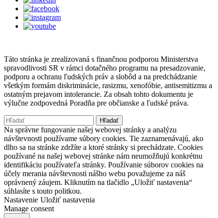
Táto stránka je zrealizovaná s finančnou podporou Ministerstva
spravodlivosti SR v rámci dotačného programu na presadzovanie,
podporu a ochranu ľudských práv a slobôd a na predchádzanie
všetkým formám diskriminácie, rasizmu, xenofóbie, antisemitizmu a
ostatným prejavom intolerancie. Za obsah tohto dokumentu je
výlučne zodpovedná Poradňa pre občianske a ľudské práva.
Hľadať:
Na správne fungovanie našej webovej stránky a analýzu
návštevnosti používame súbory cookies. Tie zaznamenávajú, ako
dlho sa na stránke zdržíte a ktoré stránky si prechádzate. Cookies
používané na našej webovej stránke nám neumožňujú konkrétnu
identifikáciu používateľa stránky. Používanie súborov cookies na
účely merania návštevnosti nášho webu považujeme za náš
oprávnený záujem. Kliknutím na tlačidlo „Uložiť nastavenia“
súhlasíte s touto politkou.
Nastavenie
Uložiť nastavenia
Manage consent