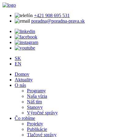
+421 908 695 531
poradna@poradna-prava.sk
SK
EN
Domov
Aktuality
O nás
Programy
Naša vízia
Náš tím
Stanovy
Výročné správy
Čo robíme
Projekty
Publikácie
Tlačové správy