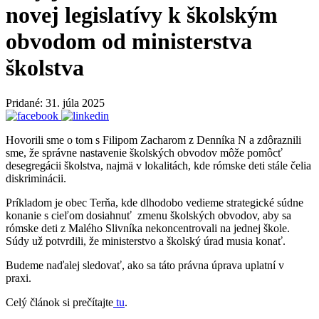
novej legislatívy k školským
obvodom od ministerstva
školstva
Pridané: 31. júla 2025
Hovorili sme o tom s Filipom Zacharom z Denníka N a zdôraznili
sme, že správne nastavenie školských obvodov môže pomôcť
desegregácii školstva, najmä v lokalitách, kde rómske deti stále čelia
diskriminácii.
Príkladom je obec Terňa, kde dlhodobo vedieme strategické súdne
konanie s cieľom dosiahnuť zmenu školských obvodov, aby sa
rómske deti z Malého Slivníka nekoncentrovali na jednej škole.
Súdy už potvrdili, že ministerstvo a školský úrad musia konať.
Budeme naďalej sledovať, ako sa táto právna úprava uplatní v
praxi.
Celý článok si prečítajte
tu
.