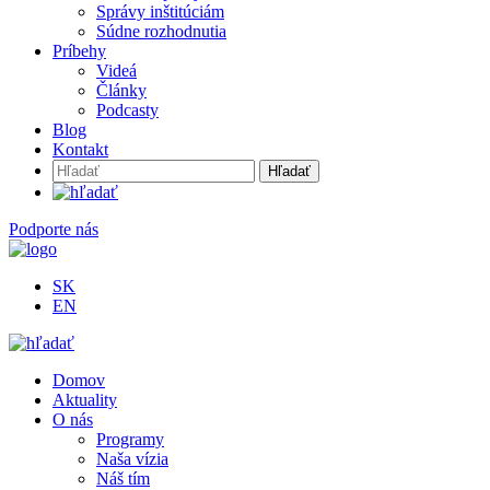
Správy inštitúciám
Súdne rozhodnutia
Príbehy
Videá
Články
Podcasty
Blog
Kontakt
Hľadať:
Podporte nás
SK
EN
Domov
Aktuality
O nás
Programy
Naša vízia
Náš tím