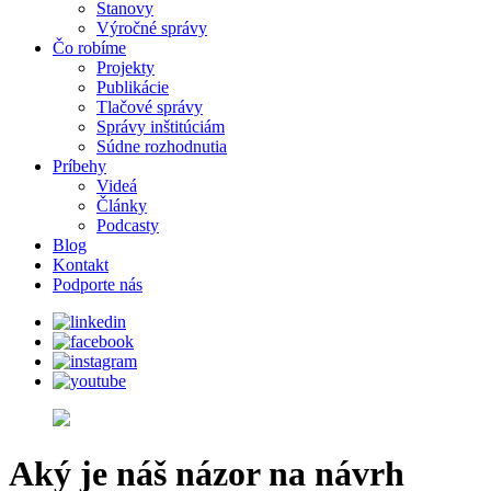
Stanovy
Výročné správy
Čo robíme
Projekty
Publikácie
Tlačové správy
Správy inštitúciám
Súdne rozhodnutia
Príbehy
Videá
Články
Podcasty
Blog
Kontakt
Podporte nás
Aký je náš názor na návrh