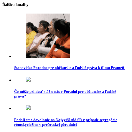
Ďalšie aktuality
Stanovisko Poradne pre občianske a ľudské práva k filmu Prameň
Čo môže priniesť stáž u nás v Poradni pre občianske a ľudské
práva?
Podali sme dovolanie na Najvyšší súd SR v prípade segregácie
rómskych žien v prešovskej pôrodnici