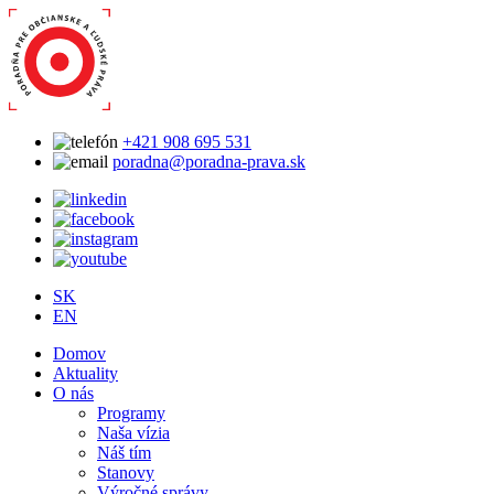
+421 908 695 531
poradna@poradna-prava.sk
SK
EN
Domov
Aktuality
O nás
Programy
Naša vízia
Náš tím
Stanovy
Výročné správy