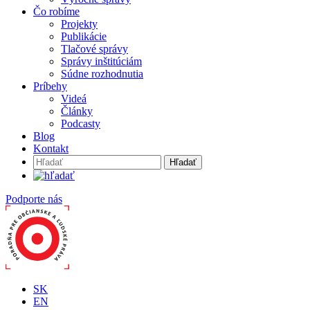
Čo robíme
Projekty
Publikácie
Tlačové správy
Správy inštitúciám
Súdne rozhodnutia
Príbehy
Videá
Články
Podcasty
Blog
Kontakt
Hľadať:
Podporte nás
SK
EN