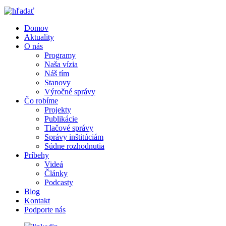
Domov
Aktuality
O nás
Programy
Naša vízia
Náš tím
Stanovy
Výročné správy
Čo robíme
Projekty
Publikácie
Tlačové správy
Správy inštitúciám
Súdne rozhodnutia
Príbehy
Videá
Články
Podcasty
Blog
Kontakt
Podporte nás