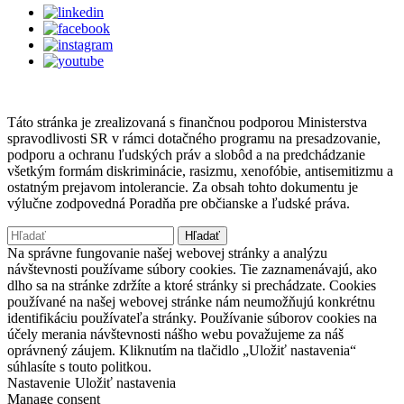
Táto stránka je zrealizovaná s finančnou podporou Ministerstva
spravodlivosti SR v rámci dotačného programu na presadzovanie,
podporu a ochranu ľudských práv a slobôd a na predchádzanie
všetkým formám diskriminácie, rasizmu, xenofóbie, antisemitizmu a
ostatným prejavom intolerancie. Za obsah tohto dokumentu je
výlučne zodpovedná Poradňa pre občianske a ľudské práva.
Hľadať:
Na správne fungovanie našej webovej stránky a analýzu
návštevnosti používame súbory cookies. Tie zaznamenávajú, ako
dlho sa na stránke zdržíte a ktoré stránky si prechádzate. Cookies
používané na našej webovej stránke nám neumožňujú konkrétnu
identifikáciu používateľa stránky. Používanie súborov cookies na
účely merania návštevnosti nášho webu považujeme za náš
oprávnený záujem. Kliknutím na tlačidlo „Uložiť nastavenia“
súhlasíte s touto politkou.
Nastavenie
Uložiť nastavenia
Manage consent