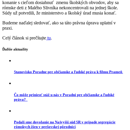
konanie s cieľom dosiahnuť zmenu školských obvodov, aby sa
rómske deti z Malého Slivníka nekoncentrovali na jednej škole.
Súdy už potvrdili, že ministerstvo a školský úrad musia konať.
Budeme naďalej sledovať, ako sa táto právna úprava uplatní v
praxi.
Celý článok si prečítajte
tu
.
Ďalšie aktuality
Stanovisko Poradne pre občianske a ľudské práva k filmu Prameň
Čo môže priniesť stáž u nás v Poradni pre občianske a ľudské
práva?
Podali sme dovolanie na Najvyšší súd SR v prípade segregácie
rómskych žien v prešovskej pôrodnici